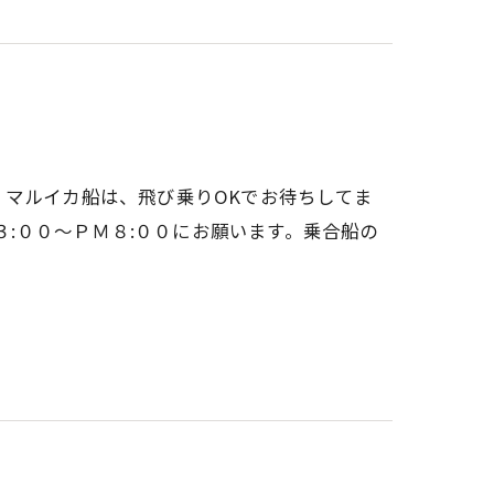
。マルイカ船は、飛び乗りOKでお待ちしてま
0へ、ＡＭ３:００～ＰＭ８:００にお願います。乗合船の