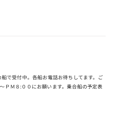
カ船で受付中。各船お電話お待ちしてます。ご
ＡＭ３:００～ＰＭ８:００にお願います。乗合船の予定表