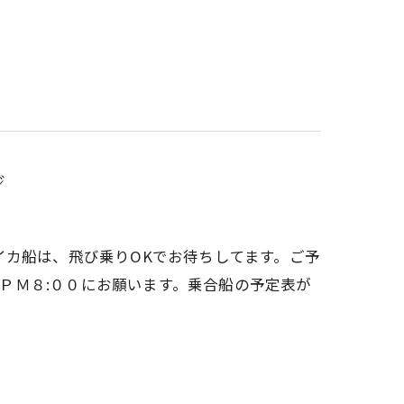
ジ
イカ船は、飛び乗りOKでお待ちしてます。ご予
Ｍ３:００～ＰＭ８:００にお願います。乗合船の予定表が