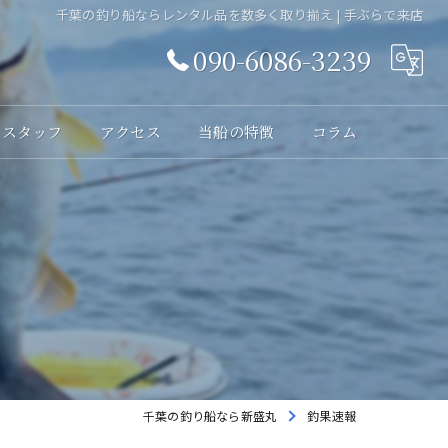
千葉の釣り船ならレンタル品を数多く取り揃え | 手ぶらで来店
090-6086-3239
スタッフ
アクセス
当船の特徴
コラム
体験
レンタル
貸切
海釣り
初心者
千葉の釣り船なら新盛丸
釣果速報