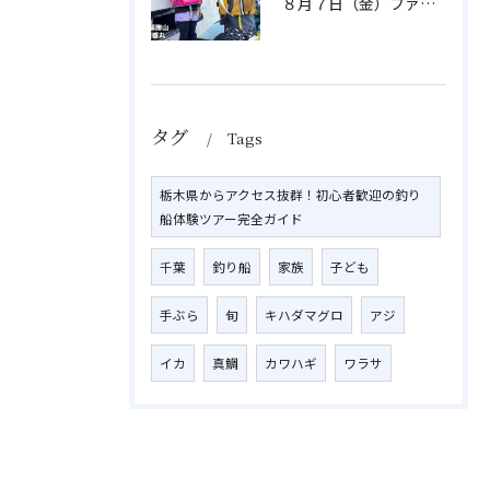
８月７日（金）ファミリフィッシング
タグ
Tags
栃木県からアクセス抜群！初心者歓迎の釣り
船体験ツアー完全ガイド
千葉
釣り船
家族
子ども
手ぶら
旬
キハダマグロ
アジ
イカ
真鯛
カワハギ
ワラサ