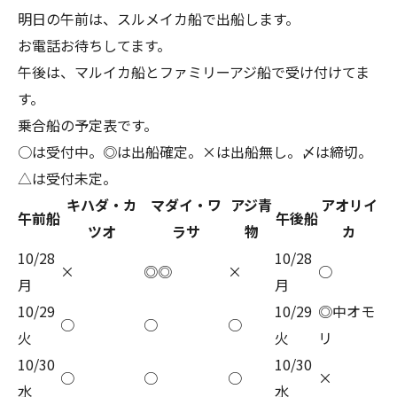
明日の午前は、スルメイカ船で出船します。
お電話お待ちしてます。
午後は、マルイカ船とファミリーアジ船で受け付けてま
す。
乗合船の予定表です。
○は受付中。◎は出船確定。×は出船無し。〆は締切。
△は受付未定。
キハダ・カ
マダイ・ワ
アジ青
アオリイ
午前船
午後船
ツオ
ラサ
物
カ
10/28
10/28
×
◎◎
×
○
月
月
10/29
10/29
◎中オモ
○
○
○
火
火
リ
10/30
10/30
○
○
○
×
水
水