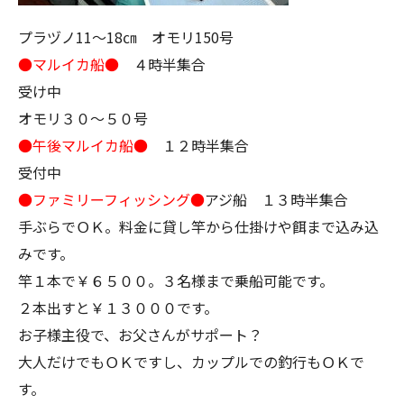
プラヅノ11～18㎝ オモリ150号
●マルイカ船●
４時半集合
受け中
オモリ３０～５０号
●午後マルイカ船●
１２時半集合
受付中
●ファミリーフィッシング●
アジ船 １３時半集合
手ぶらでＯＫ。料金に貸し竿から仕掛けや餌まで込み込
みです。
竿１本で￥６５００。３名様まで乗船可能です。
２本出すと￥１３０００です。
お子様主役で、お父さんがサポート？
大人だけでもＯＫですし、カップルでの釣行もＯＫで
す。