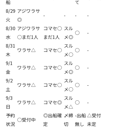
船
て
8/29
アジワラサ
-
-
-
-
火
◎
8/30
アジワラサ
コマセ○
スル
○
-
水
○まだ1人
まだ1人
メ◎
8/31
スル
ワラサ△
コマセ○
○
-
木
メ○
9/1
スル
ワラサ△
コマセ○
○
-
金
メ◎
9/2
スル
ワラサ△
コマセ○
○
-
土
メ○
9/3
スル
ワラサ△
コマセ◎
○
-
日
メ△
予約
◎出船確
〆締
-出船
△受付
○受付中
状況
定
切
無し
未定