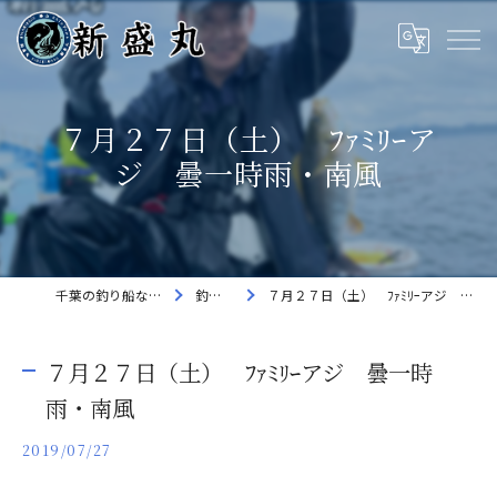
７月２７日（土） ﾌｧﾐﾘｰア
ジ 曇一時雨・南風
千葉の釣り船なら新盛丸
釣果速報
７月２７日（土） ﾌｧﾐﾘｰアジ 曇一時雨・南風
７月２７日（土） ﾌｧﾐﾘｰアジ 曇一時
雨・南風
2019/07/27