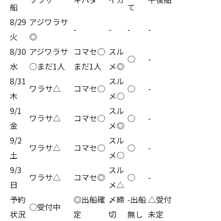
船
て
8/29
アジワラサ
-
-
-
-
火
◎
8/30
アジワラサ
コマセ○
スル
○
-
水
○まだ1人
まだ1人
メ◎
8/31
スル
ワラサ△
コマセ○
○
-
木
メ○
9/1
スル
ワラサ△
コマセ○
○
-
金
メ◎
9/2
スル
ワラサ△
コマセ○
○
-
土
メ○
9/3
スル
ワラサ△
コマセ◎
○
-
日
メ△
予約
◎出船確
〆締
-出船
△受付
○受付中
状況
定
切
無し
未定