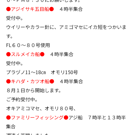
●アジイサキ五目船●
４時半集合
受付中。
ウイリーやカラー針に、アミゴマセにイカ短をつかいま
す。
FL６０～８０号使用
●スルメイカ船●
４時半集合
受付中。
プラヅノ11～18㎝ オモリ150号
●キハダ・カツオ船●
４時半集合
８月１日から開始します。
ご予約受付中。
オキアミコマセ、オモリ８０号、
●ファミリーフィッシング●
アジ船 ７時半と１３時半
集合