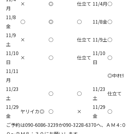
×
◎
仕立て
11/4月
○
月
11/8
○
◎
○
11/8金
○
金
11/9
×
○
仕立て
11/9土
○
土
11/10
11/10
×
○
仕立て
○
日
日
11/11
◎中ｵﾓﾘ
月
11/23
11/23
○
○
仕立て
土
土
11/29
11/29
ヤリイカ◎
○
×
○
金
金
ご予約は090-6086-3239か090-3228-6370へ、ＡＭ４:０
０～ＰＭ８：３０にお願いします。