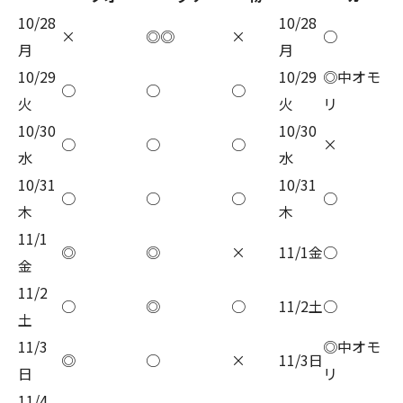
10/28
10/28
×
◎◎
×
○
月
月
10/29
10/29
◎中オモ
○
○
○
火
火
リ
10/30
10/30
○
○
○
×
水
水
10/31
10/31
○
○
○
○
木
木
11/1
◎
◎
×
11/1金
○
金
11/2
○
◎
○
11/2土
○
土
11/3
◎中オモ
◎
○
×
11/3日
日
リ
11/4