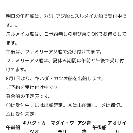
明日の午前船は、ﾌｧﾐﾘｰアジ船とスルメイカ船で受付中で
す。。
スルメイカ船は、ご予約無しの飛び乗りOKでお待ちして
ます。
午後は、ファミリーアジ船で受け付けてます。
ファミリーアジ船は、夏休み期間は午前と午後で受け付
けてます。
8月1日より、キハダ・カツオ船を出船します。
ご予約を受け付け中です。
乗合船の予定表です。
○は受付中。◎は出船確定。×は出船無し。〆は締切。
△は受付未定。
キハダ・カ
マダイ・ワ
アジ青
アオリイ
午前船
午後船
ツオ
ラサ
物
カ