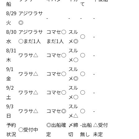
船
て
8/29
アジワラサ
-
-
-
-
火
◎
8/30
アジワラサ
コマセ○
スル
○
-
水
○まだ1人
まだ1人
メ◎
8/31
スル
ワラサ△
コマセ○
○
-
木
メ○
9/1
スル
ワラサ△
コマセ○
○
-
金
メ◎
9/2
スル
ワラサ△
コマセ○
○
-
土
メ○
9/3
スル
ワラサ△
コマセ◎
○
-
日
メ△
予約
◎出船確
〆締
-出船
△受付
○受付中
状況
定
切
無し
未定