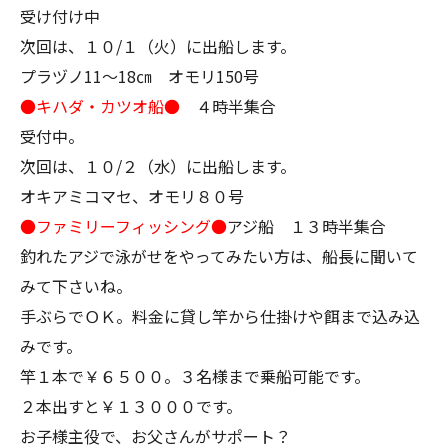
受け付け中
次回は、１０/１（火）に出船します。
プラヅノ11～18㎝ オモリ150号
●キハダ・カツオ船●
４時半集合
受付中。
次回は、１０/２（水）に出船します。
オキアミコマセ、オモリ８０号
●ファミリーフィッシング●
アジ船 １３時半集合
釣れたアジで泳がせをやってみたい方は、船長に聞いて
みて下さいね。
手ぶらでＯＫ。料金に貸し竿から仕掛けや餌まで込み込
みです。
竿１本で￥６５００。３名様まで乗船可能です。
２本出すと￥１３０００です。
お子様主役で、お父さんがサポート？