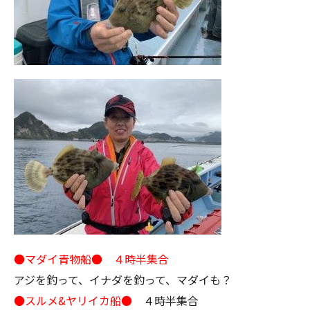
●マダイ青物船● ４時半集合
アジを釣って、イナダを釣って、マダイも？
●スルメ&ヤリイカ船●
４時半集合