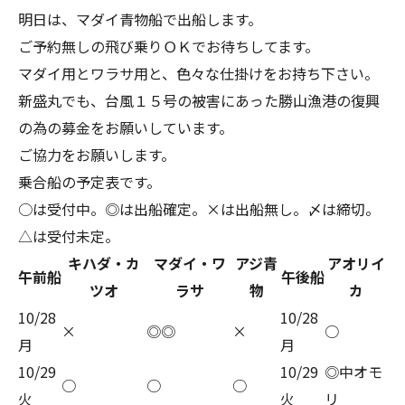
明日は、マダイ青物船で出船します。
ご予約無しの飛び乗りＯＫでお待ちしてます。
マダイ用とワラサ用と、色々な仕掛けをお持ち下さい。
新盛丸でも、台風１５号の被害にあった勝山漁港の復興
の為の募金をお願いしています。
ご協力をお願いします。
乗合船の予定表です。
○は受付中。◎は出船確定。×は出船無し。〆は締切。
△は受付未定。
キハダ・カ
マダイ・ワ
アジ青
アオリイ
午前船
午後船
ツオ
ラサ
物
カ
10/28
10/28
×
◎◎
×
○
月
月
10/29
10/29
◎中オモ
○
○
○
火
火
リ