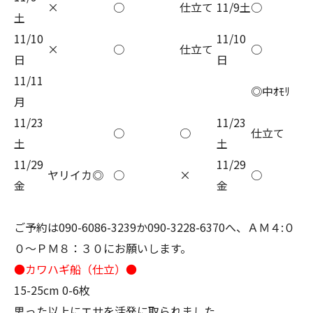
×
○
仕立て
11/9土
○
土
11/10
11/10
×
○
仕立て
○
日
日
11/11
◎中ｵﾓﾘ
月
11/23
11/23
○
○
仕立て
土
土
11/29
11/29
ヤリイカ◎
○
×
○
金
金
ご予約は090-6086-3239か090-3228-6370へ、ＡＭ４:０
０～ＰＭ８：３０にお願いします。
●カワハギ船（仕立）●
15-25cm 0-6枚
思った以上にエサを活発に取られました。