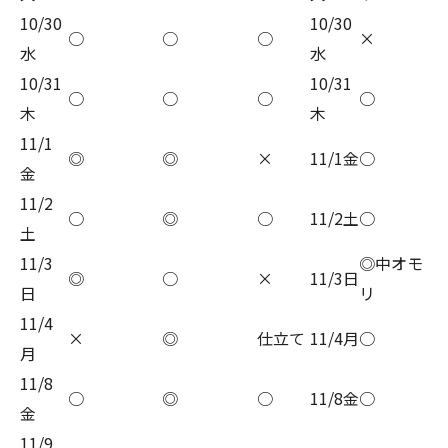
10/30
10/30
○
○
○
×
水
水
10/31
10/31
○
○
○
○
木
木
11/1
◎
◎
×
11/1金
○
金
11/2
○
◎
○
11/2土
○
土
11/3
◎中オモ
◎
○
×
11/3日
日
リ
11/4
×
◎
仕立て
11/4月
○
月
11/8
○
◎
○
11/8金
○
金
11/9