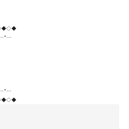
◇◆◇◆
*…*…
*…*…
◇◆◇◆