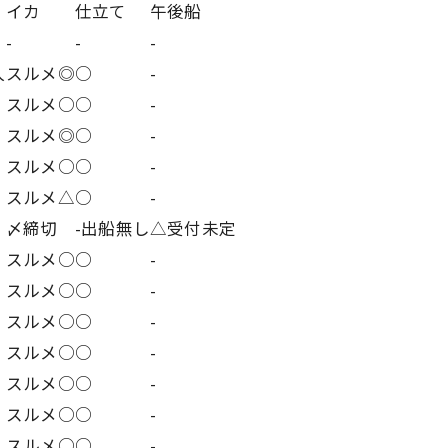
イカ
仕立て
午後船
-
-
-
人
スルメ◎
○
-
スルメ○
○
-
スルメ◎
○
-
スルメ○
○
-
スルメ△
○
-
〆締切
-出船無し
△受付未定
スルメ○
○
-
スルメ○
○
-
スルメ○
○
-
スルメ○
○
-
スルメ○
○
-
スルメ○
○
-
スルメ○
○
-