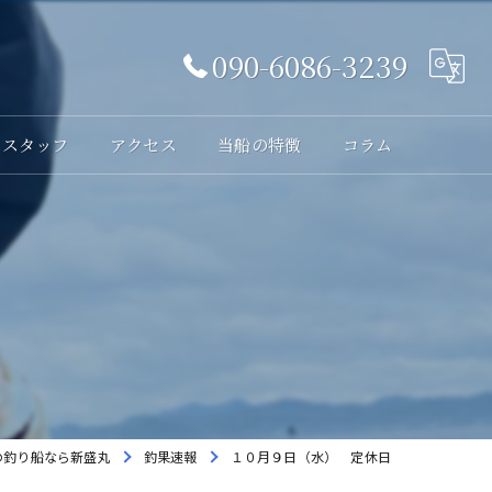
090-6086-3239
スタッフ
アクセス
当船の特徴
コラム
体験
レンタル
貸切
海釣り
初心者
の釣り船なら新盛丸
釣果速報
１０月９日（水） 定休日