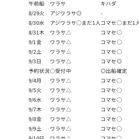
午前船
ワラサ
キハダ
8/29火
アジワラサ◎
-
8/30水
アジワラサ○まだ1人
コマセ○まだ1
8/31木
ワラサ△
コマセ○
9/1金
ワラサ△
コマセ○
9/2土
ワラサ△
コマセ○
9/3日
ワラサ△
コマセ◎
予約状況
○受付中
◎出船確定
9/4月
ワラサ△
コマセ◯
9/5火
ワラサ△
コマセ◯
9/6水
ワラサ△
コマセ◯
9/7木
ワラサ△
コマセ◯
9/8金
ワラサ△
コマセ◯
9/9土
ワラサ△
コマセ◯
9/10日
ワラサ△
コマセ◯