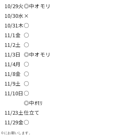
10/29火
◎中オモリ
10/30水
×
10/31木
○
11/1金
○
11/2土
○
11/3日
◎中オモリ
11/4月
○
11/8金
○
11/9土
○
11/10日
○
◎中ｵﾓﾘ
11/23土
仕立て
11/29金
○
３０にお願いします。