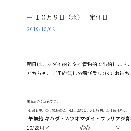
１０月９日（水） 定休日
2019/10/08
明日は、マダイ船とタイ青物船で出船します
どちらも、ご予約無しの飛び乗りOKでお待ち
乗合船の予定表です。
○は受付中。◎は出船確定。×は出船無し。〆は締切。△は受付未定。
午前船
キハダ・カツオ
マダイ・ワラサ
アジ青
10/28月
×
◎◎
×