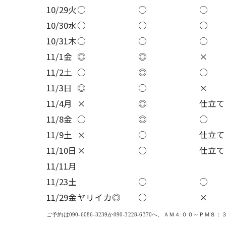
10/29火
○
○
○
10/30水
○
○
○
10/31木
○
○
○
11/1金
◎
◎
×
11/2土
○
◎
○
11/3日
◎
○
×
11/4月
×
◎
仕立て
11/8金
○
◎
○
11/9土
×
○
仕立て
11/10日
×
○
仕立て
11/11月
11/23土
○
○
11/29金
ヤリイカ◎
○
×
ご予約は
090-6086-3239
か
090-3228-6370
へ、ＡＭ４
:
００～ＰＭ８：