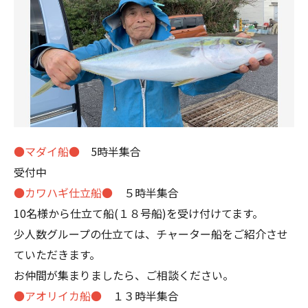
●マダイ船●
5時半集合
受付中
●カワハギ仕立船●
５時半集合
10名様から仕立て船(１８号船)を受け付けてます。
少人数グループの仕立ては、チャーター船をご紹介させ
ていただきます。
お仲間が集まりましたら、ご相談ください。
●アオリイカ船●
１３時半集合