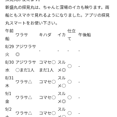
新盛丸の探見丸は、ちゃんと深場のイカも映ります。両
船ともスマホで見れるようになりました。アプリの探見
丸スマートをお使い下さい。
午前
仕立
ワラサ
キハダ
イカ
午後船
船
て
8/29
アジワラサ
-
-
-
-
火
◎
8/30
アジワラサ
コマセ○
スル
○
-
水
○まだ1人
まだ1人
メ◎
8/31
スル
ワラサ△
コマセ○
○
-
木
メ○
9/1
スル
ワラサ△
コマセ○
○
-
金
メ◎
9/2
スル
ワラサ△
コマセ○
○
-
土
メ○