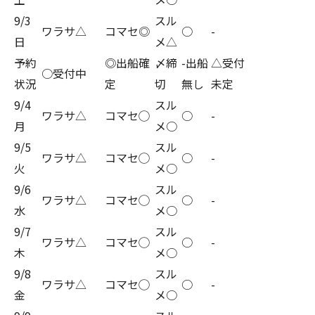
9/3
スル
ワラサ△
コマセ◎
○
-
日
メ△
予約
◎出船確
〆締
-出船
△受付
○受付中
状況
定
切
無し
未定
9/4
スル
ワラサ△
コマセ◯
○
-
月
メ○
9/5
スル
ワラサ△
コマセ◯
○
-
火
メ○
9/6
スル
ワラサ△
コマセ◯
○
-
水
メ○
9/7
スル
ワラサ△
コマセ◯
○
-
木
メ○
9/8
スル
ワラサ△
コマセ◯
○
-
金
メ○