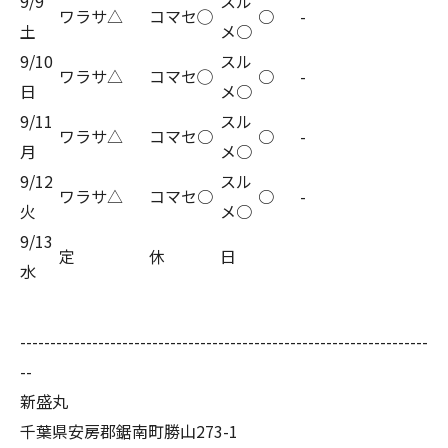
9/9
スル
ワラサ△
コマセ◯
○
-
土
メ○
9/10
スル
ワラサ△
コマセ◯
○
-
日
メ○
9/11
スル
ワラサ△
コマセ○
○
-
月
メ○
9/12
スル
ワラサ△
コマセ○
○
-
火
メ○
9/13
定
休
日
水
--------------------------------------------------------------------
--
新盛丸
千葉県安房郡鋸南町勝山273-1