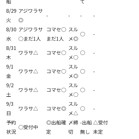
船
て
8/29
アジワラサ
-
-
-
-
火
◎
8/30
アジワラサ
コマセ○
スル
○
-
水
○まだ1人
まだ1人
メ◎
8/31
スル
ワラサ△
コマセ○
○
-
木
メ○
9/1
スル
ワラサ△
コマセ○
○
-
金
メ◎
9/2
スル
ワラサ△
コマセ○
○
-
土
メ○
9/3
スル
ワラサ△
コマセ◎
○
-
日
メ△
予約
◎出船確
〆締
-出船
△受付
○受付中
状況
定
切
無し
未定