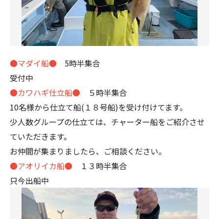
●マダイ船●
5時半集合
受付中
●カワハギ仕立船●
５時半集合
10名様から仕立て船(１８号船)を受け付けてます。
少人数グループの仕立ては、チャーター船をご紹介させ
ていただきます。
お仲間が集まりましたら、ご相談ください。
●アオリイカ船●
１３時半集合
只今出船中