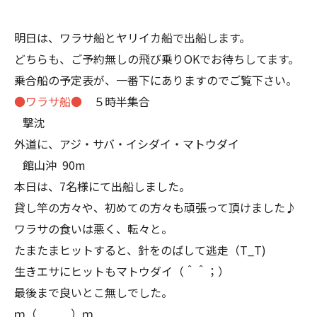
明日は、ワラサ船とヤリイカ船で出船します。
どちらも、ご予約無しの飛び乗りOKでお待ちしてます。
乗合船の予定表が、一番下にありますのでご覧下さい。
●ワラサ船●
５時半集合
撃沈
外道に、アジ・サバ・イシダイ・マトウダイ
館山沖 90m
本日は、7名様にて出船しました。
貸し竿の方々や、初めての方々も頑張って頂けました♪
ワラサの食いは悪く、転々と。
たまたまヒットすると、針をのばして逃走（T_T)
生きエサにヒットもマトウダイ（＾＾；）
最後まで良いとこ無しでした。
ｍ（＿ ＿）ｍ