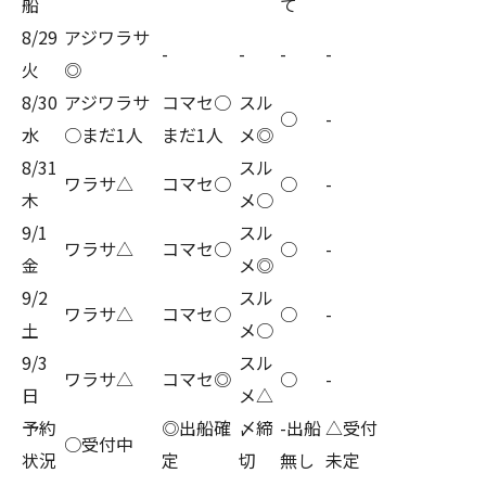
船
て
8/29
アジワラサ
-
-
-
-
火
◎
8/30
アジワラサ
コマセ○
スル
○
-
水
○まだ1人
まだ1人
メ◎
8/31
スル
ワラサ△
コマセ○
○
-
木
メ○
9/1
スル
ワラサ△
コマセ○
○
-
金
メ◎
9/2
スル
ワラサ△
コマセ○
○
-
土
メ○
9/3
スル
ワラサ△
コマセ◎
○
-
日
メ△
予約
◎出船確
〆締
-出船
△受付
○受付中
状況
定
切
無し
未定