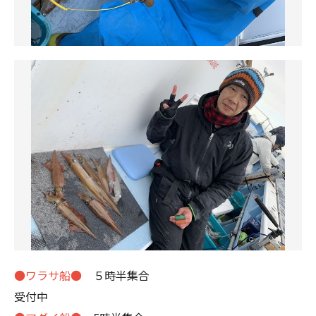
●ワラサ船●
５時半集合
受付中