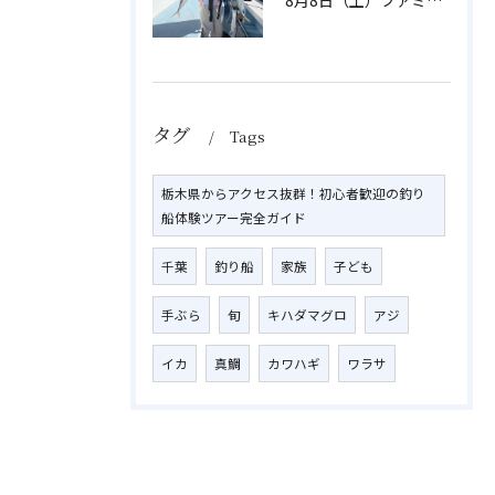
8月8日（土）ファミリーアジ
タグ
Tags
栃木県からアクセス抜群！初心者歓迎の釣り
船体験ツアー完全ガイド
千葉
釣り船
家族
子ども
手ぶら
旬
キハダマグロ
アジ
イカ
真鯛
カワハギ
ワラサ