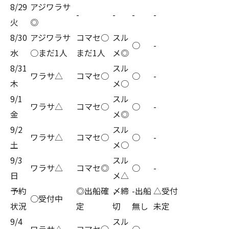
8/29
アジワラサ
-
-
-
-
火
◎
8/30
アジワラサ
コマセ○
スル
○
-
水
○まだ1人
まだ1人
メ◎
8/31
スル
ワラサ△
コマセ○
○
-
木
メ○
9/1
スル
ワラサ△
コマセ○
○
-
金
メ◎
9/2
スル
ワラサ△
コマセ○
○
-
土
メ○
9/3
スル
ワラサ△
コマセ◎
○
-
日
メ△
予約
◎出船確
〆締
-出船
△受付
○受付中
状況
定
切
無し
未定
9/4
スル