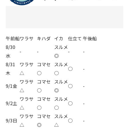
午前船
ワラサ
キハダ
イカ
仕立て
午後船
8/30
スルメ
-
-
-
-
水
◎
8/31
ワラサ
コマセ
スルメ
○
-
木
△
○
○
ワラサ
コマセ
スルメ
9/1金
○
-
△
○
◎
ワラサ
コマセ
スルメ
9/2土
○
-
△
○
○
ワラサ
コマセ
スルメ
9/3日
○
-
△
◎
△