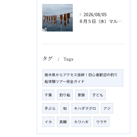
2026/08/05
８月５日（水）マルイカ
タグ
Tags
栃木県からアクセス抜群！初心者歓迎の釣り
船体験ツアー完全ガイド
千葉
釣り船
家族
子ども
手ぶら
旬
キハダマグロ
アジ
イカ
真鯛
カワハギ
ワラサ