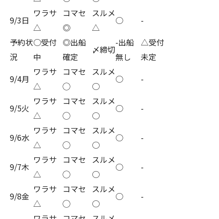
ワラサ
コマセ
スルメ
9/3日
○
-
△
◎
△
予約状
○受付
◎出船
-出船
△受付
〆締切
況
中
確定
無し
未定
ワラサ
コマセ
スルメ
9/4月
○
-
△
◯
○
ワラサ
コマセ
スルメ
9/5火
○
-
△
◯
○
ワラサ
コマセ
スルメ
9/6水
○
-
△
◯
○
ワラサ
コマセ
スルメ
9/7木
○
-
△
◯
○
ワラサ
コマセ
スルメ
9/8金
○
-
△
◯
○
ワラサ
コマセ
スルメ