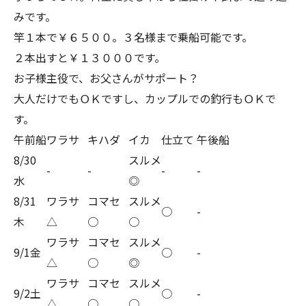
みです。
竿１本で￥６５００。３名様まで乗船可能です。
２本出すと￥１３０００です。
お子様主役で、お父さんがサポート？
大人だけでもＯＫですし、カップルでの釣行もＯＫで
す。
午前船
ワラサ
キハダ
イカ
仕立て
午後船
8/30
スルメ
-
-
-
-
水
◎
8/31
ワラサ
コマセ
スルメ
○
-
木
△
○
○
ワラサ
コマセ
スルメ
9/1金
○
-
△
○
◎
ワラサ
コマセ
スルメ
9/2土
○
-
△
○
○