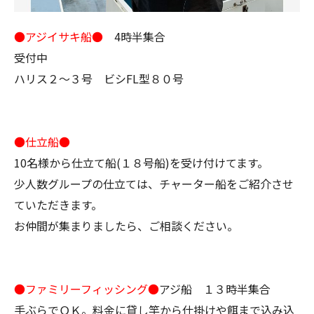
●アジイサキ船●
4時半集合
受付中
ハリス２～３号 ビシFL型８０号
●仕立船●
10名様から仕立て船(１８号船)を受け付けてます。
少人数グループの仕立ては、チャーター船をご紹介させ
ていただきます。
お仲間が集まりましたら、ご相談ください。
●ファミリーフィッシング●
アジ船 １３時半集合
手ぶらでＯＫ。料金に貸し竿から仕掛けや餌まで込み込