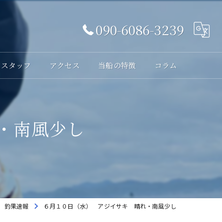
090-6086-3239
スタッフ
アクセス
当船の特徴
コラム
体験
・南風少し
レンタル
貸切
海釣り
初心者
釣果速報
６月１０日（水） アジイサキ 晴れ・南風少し