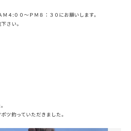
6370へ、ＡＭ４:００～ＰＭ８：３０にお願いします。
覧下さい。
た。
ツポツ釣っていただきました。