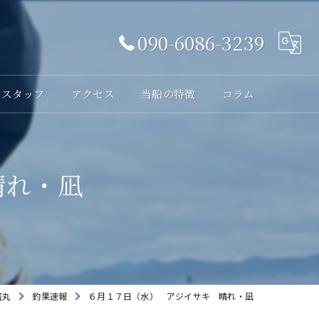
090-6086-3239
スタッフ
アクセス
当船の特徴
コラム
体験
晴れ・凪
レンタル
貸切
海釣り
初心者
盛丸
釣果速報
６月１７日（水） アジイサキ 晴れ・凪