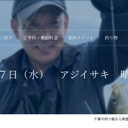
ご紹介
ご予約・乗船料金
割引チケット
釣り物
７日（水） アジイサキ 
千葉の釣り船なら新