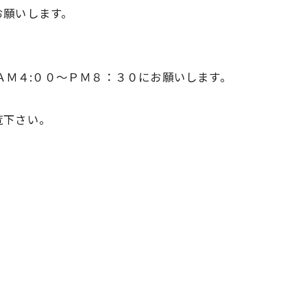
お願いします。
6370へ、ＡＭ４:００～ＰＭ８：３０にお願いします。
覧下さい。