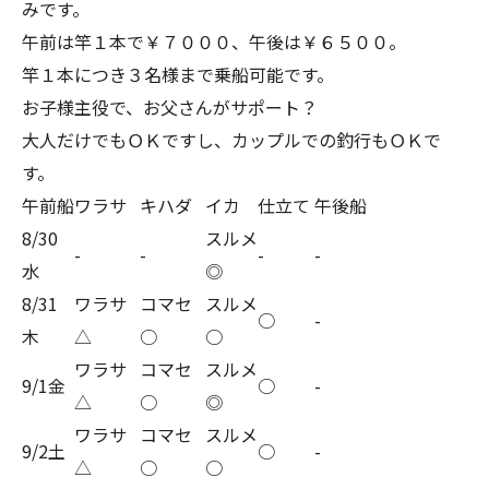
みです。
午前は竿１本で￥７０００、午後は￥６５００。
竿１本につき３名様まで乗船可能です。
お子様主役で、お父さんがサポート？
大人だけでもＯＫですし、カップルでの釣行もＯＫで
す。
午前船
ワラサ
キハダ
イカ
仕立て
午後船
8/30
スルメ
-
-
-
-
水
◎
8/31
ワラサ
コマセ
スルメ
○
-
木
△
○
○
ワラサ
コマセ
スルメ
9/1金
○
-
△
○
◎
ワラサ
コマセ
スルメ
9/2土
○
-
△
○
○