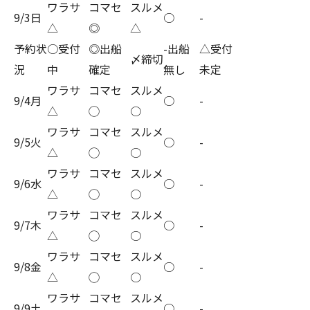
ワラサ
コマセ
スルメ
9/3日
○
-
△
◎
△
予約状
○受付
◎出船
-出船
△受付
〆締切
況
中
確定
無し
未定
ワラサ
コマセ
スルメ
9/4月
○
-
△
◯
○
ワラサ
コマセ
スルメ
9/5火
○
-
△
◯
○
ワラサ
コマセ
スルメ
9/6水
○
-
△
◯
○
ワラサ
コマセ
スルメ
9/7木
○
-
△
◯
○
ワラサ
コマセ
スルメ
9/8金
○
-
△
◯
○
ワラサ
コマセ
スルメ
9/9土
○
-