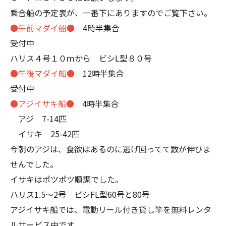
乗合船の予定表が、一番下にありますのでご覧下さい。
●午前マダイ船●
4時半集合
受付中
ハリス４号１０ｍから ビシL型８０号
●午後マダイ船●
12時半集合
受付中
●アジイサキ船●
4時半集合
アジ 7-14匹
イサキ 25-42匹
今朝のアジは、食欲はあるのに逃げ回ってて数が伸びま
せんでした。
イサキはポツポツ順調でした。
ハリス1.5～2号 ビシFL型60号と80号
アジイサキ船では、電動リール付き貸し竿を無料レンタ
ルサービス中です。