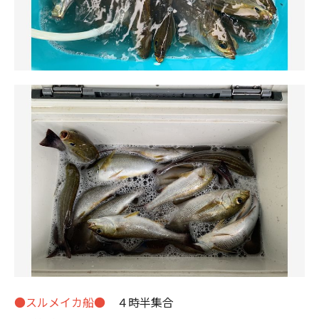
●スルメイカ船●
４時半集合