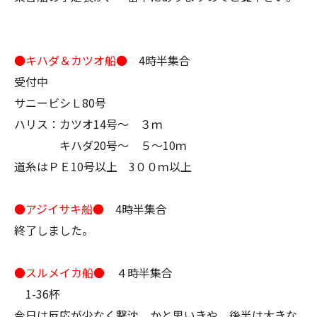
●キハダ＆カツオ船●
4時半集合
受付中
サニービシＬ80号
ハリス：カツオ14号～ ３ｍ
キハダ20号～ ５～10ｍ
道糸はＰＥ10号以上 3００ｍ以上
●アジイサキ船●
4時半集合
終了しました。
●スルメイカ船●
４時半集合
1-36杯
今日は反応が少なく撃沈。かと思いきや、後半は大きな