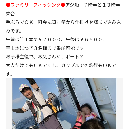
●ファミリーフィッシング●
アジ船 ７時半と１３時半
集合
手ぶらでＯＫ。料金に貸し竿から仕掛けや餌まで込み込
みです。
午前は竿１本で￥７０００、午後は￥６５００。
竿１本につき３名様まで乗船可能です。
お子様主役で、お父さんがサポート？
大人だけでもＯＫですし、カップルでの釣行もＯＫで
す。