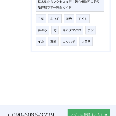
栃木県からアクセス抜群！初心者歓迎の釣り
船体験ツアー完全ガイド
千葉
釣り船
家族
子ども
手ぶら
旬
キハダマグロ
アジ
イカ
真鯛
カワハギ
ワラサ
090-6086-3239
アプリの登録はこちら