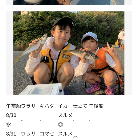
午前船
ワラサ
キハダ
イカ
仕立て
午後船
8/30
スルメ
-
-
-
-
水
◎
8/31
ワラサ
コマセ
スルメ
○
-