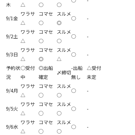
木
△
○
○
ワラサ
コマセ
スルメ
9/1金
○
-
△
○
◎
ワラサ
コマセ
スルメ
9/2土
○
-
△
○
○
ワラサ
コマセ
スルメ
9/3日
○
-
△
◎
△
予約状
○受付
◎出船
-出船
△受付
〆締切
況
中
確定
無し
未定
ワラサ
コマセ
スルメ
9/4月
○
-
△
◯
○
ワラサ
コマセ
スルメ
9/5火
○
-
△
◯
○
ワラサ
コマセ
スルメ
9/6水
○
-
△
◯
○