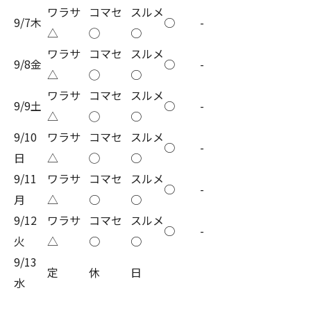
ワラサ
コマセ
スルメ
9/7木
○
-
△
◯
○
ワラサ
コマセ
スルメ
9/8金
○
-
△
◯
○
ワラサ
コマセ
スルメ
9/9土
○
-
△
◯
○
9/10
ワラサ
コマセ
スルメ
○
-
日
△
◯
○
9/11
ワラサ
コマセ
スルメ
○
-
月
△
○
○
9/12
ワラサ
コマセ
スルメ
○
-
火
△
○
○
9/13
定
休
日
水