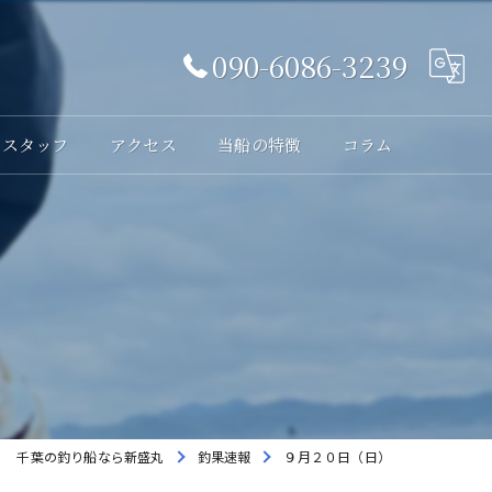
090-6086-3239
スタッフ
アクセス
当船の特徴
コラム
体験
レンタル
貸切
海釣り
初心者
千葉の釣り船なら新盛丸
釣果速報
９月２０日（日）