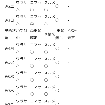
ワラサ
コマセ
スルメ
9/2土
○
-
△
○
○
ワラサ
コマセ
スルメ
9/3日
○
-
△
◎
△
予約状
○受付
◎出船
-出船
△受付
〆締切
況
中
確定
無し
未定
ワラサ
コマセ
スルメ
9/4月
○
-
△
◯
○
ワラサ
コマセ
スルメ
9/5火
○
-
△
◯
○
ワラサ
コマセ
スルメ
9/6水
○
-
△
◯
○
ワラサ
コマセ
スルメ
9/7木
○
-
△
◯
○
ワラサ
コマセ
スルメ
9/8金
○
-