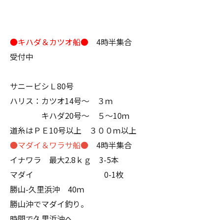
●キハダ＆カツオ船●
4時半集合
受付中
サニービシＬ80号
ハリス：カツオ14号～ ３ｍ
キハダ20号～ ５～10ｍ
道糸はＰＥ10号以上 ３００ｍ以上
●マダイ＆ワラサ船●
4時半集合
イナワラ 最大2.8ｋｇ 3-5本
マダイ 0-1枚
勝山-久里浜沖 40ｍ
勝山沖でマダイ釣り。
時間で久里浜沖へ。