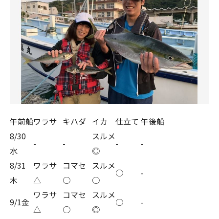
午前船
ワラサ
キハダ
イカ
仕立て
午後船
8/30
スルメ
-
-
-
-
水
◎
8/31
ワラサ
コマセ
スルメ
○
-
木
△
○
○
ワラサ
コマセ
スルメ
9/1金
○
-
△
○
◎