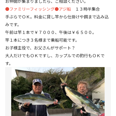
お仲間が集まりましたら、ご相談ください。
●ファミリーフィッシング●アジ船
１３時半集合
手ぶらでＯＫ。料金に貸し竿から仕掛けや餌まで込み込
みです。
午前は竿１本で￥７０００、午後は￥６５００。
竿１本につき３名様まで乗船可能です。
お子様主役で、お父さんがサポート？
大人だけでもＯＫですし、カップルでの釣行もＯＫで
す。