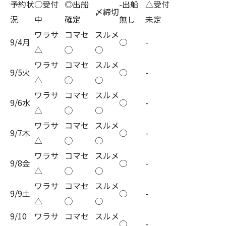
予約状
○受付
◎出船
-出船
△受付
〆締切
況
中
確定
無し
未定
ワラサ
コマセ
スルメ
9/4月
○
-
△
◯
○
ワラサ
コマセ
スルメ
9/5火
○
-
△
◯
○
ワラサ
コマセ
スルメ
9/6水
○
-
△
◯
○
ワラサ
コマセ
スルメ
9/7木
○
-
△
◯
○
ワラサ
コマセ
スルメ
9/8金
○
-
△
◯
○
ワラサ
コマセ
スルメ
9/9土
○
-
△
◯
○
9/10
ワラサ
コマセ
スルメ
○
-