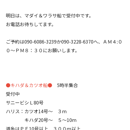
明日は、マダイ＆ワラサ船で受付中です。
お電話お待ちしてます。
ご予約は090-6086-3239か090-3228-6370へ、ＡＭ４:０
０～ＰＭ８：３０にお願いします。
●キハダ＆カツオ船●
5時半集合
受付中
サニービシＬ80号
ハリス：カツオ14号～ ３ｍ
キハダ20号～ ５～10ｍ
道糸はＰＥ10号以上 ３００ｍ以上