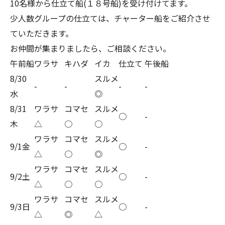
10名様から仕立て船(１８号船)を受け付けてます。
少人数グループの仕立ては、チャーター船をご紹介させ
ていただきます。
お仲間が集まりましたら、ご相談ください。
午前船
ワラサ
キハダ
イカ
仕立て
午後船
8/30
スルメ
-
-
-
-
水
◎
8/31
ワラサ
コマセ
スルメ
○
-
木
△
○
○
ワラサ
コマセ
スルメ
9/1金
○
-
△
○
◎
ワラサ
コマセ
スルメ
9/2土
○
-
△
○
○
ワラサ
コマセ
スルメ
9/3日
○
-
△
◎
△