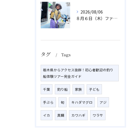
2026/08/06
８月６日（木）ファミリフィッシング
タグ
Tags
栃木県からアクセス抜群！初心者歓迎の釣り
船体験ツアー完全ガイド
千葉
釣り船
家族
子ども
手ぶら
旬
キハダマグロ
アジ
イカ
真鯛
カワハギ
ワラサ