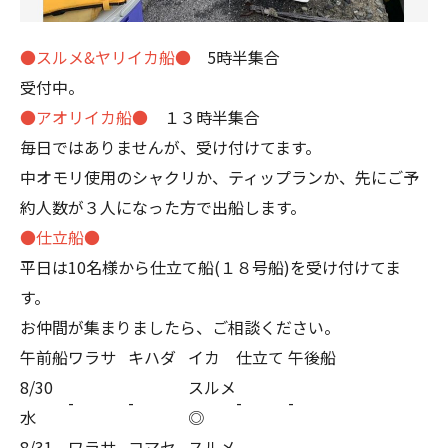
●スルメ&ヤリイカ船●
5時半集合
受付中。
●アオリイカ船●
１３時半集合
毎日ではありませんが、受け付けてます。
中オモリ使用のシャクリか、ティップランか、先にご予
約人数が３人になった方で出船します。
●仕立船●
平日は10名様から仕立て船(１８号船)を受け付けてま
す。
お仲間が集まりましたら、ご相談ください。
午前船
ワラサ
キハダ
イカ
仕立て
午後船
8/30
スルメ
-
-
-
-
水
◎
8/31
ワラサ
コマセ
スルメ