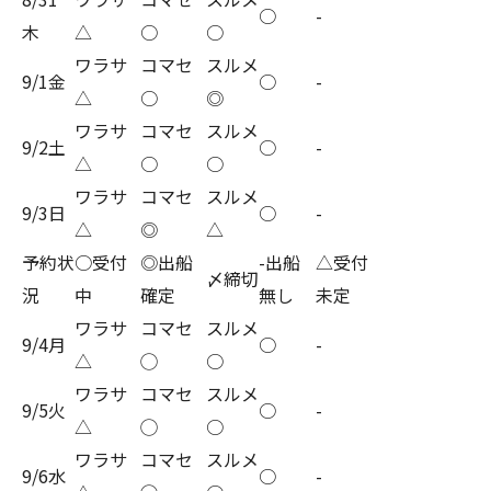
○
-
木
△
○
○
ワラサ
コマセ
スルメ
9/1金
○
-
△
○
◎
ワラサ
コマセ
スルメ
9/2土
○
-
△
○
○
ワラサ
コマセ
スルメ
9/3日
○
-
△
◎
△
予約状
○受付
◎出船
-出船
△受付
〆締切
況
中
確定
無し
未定
ワラサ
コマセ
スルメ
9/4月
○
-
△
◯
○
ワラサ
コマセ
スルメ
9/5火
○
-
△
◯
○
ワラサ
コマセ
スルメ
9/6水
○
-