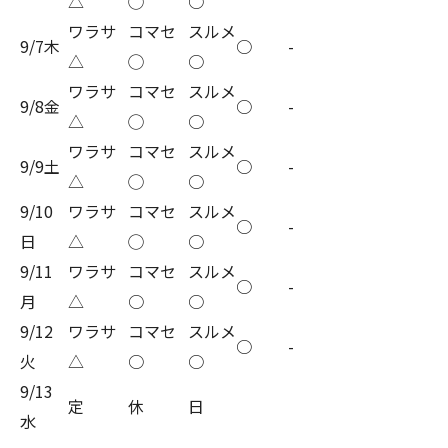
△
◯
○
ワラサ
コマセ
スルメ
9/7木
○
-
△
◯
○
ワラサ
コマセ
スルメ
9/8金
○
-
△
◯
○
ワラサ
コマセ
スルメ
9/9土
○
-
△
◯
○
9/10
ワラサ
コマセ
スルメ
○
-
日
△
◯
○
9/11
ワラサ
コマセ
スルメ
○
-
月
△
○
○
9/12
ワラサ
コマセ
スルメ
○
-
火
△
○
○
9/13
定
休
日
水