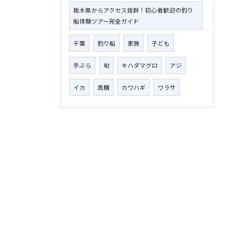
栃木県からアクセス抜群！初心者歓迎の釣り
船体験ツアー完全ガイド
千葉
釣り船
家族
子ども
手ぶら
旬
キハダマグロ
アジ
イカ
真鯛
カワハギ
ワラサ