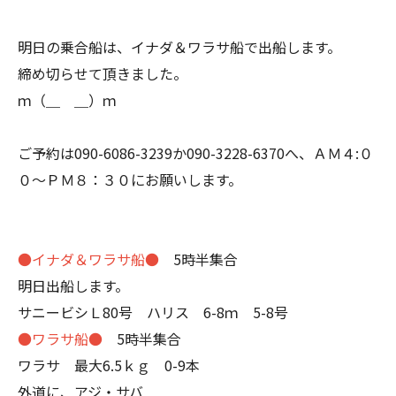
明日の乗合船は、イナダ＆ワラサ船で出船します。
締め切らせて頂きました。
ｍ（＿ ＿）ｍ
ご予約は090-6086-3239か090-3228-6370へ、ＡＭ４:０
０～ＰＭ８：３０にお願いします。
●イナダ＆ワラサ船●
5時半集合
明日出船します。
サニービシＬ80号 ハリス 6-8ｍ 5-8号
●ワラサ船●
5時半集合
ワラサ 最大6.5ｋｇ 0-9本
外道に、アジ・サバ