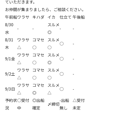
ていただきます。
お仲間が集まりましたら、ご相談ください。
午前船
ワラサ
キハダ
イカ
仕立て
午後船
8/30
スルメ
-
-
-
-
水
◎
8/31
ワラサ
コマセ
スルメ
○
-
木
△
○
○
ワラサ
コマセ
スルメ
9/1金
○
-
△
○
◎
ワラサ
コマセ
スルメ
9/2土
○
-
△
○
○
ワラサ
コマセ
スルメ
9/3日
○
-
△
◎
△
予約状
○受付
◎出船
-出船
△受付
〆締切
況
中
確定
無し
未定