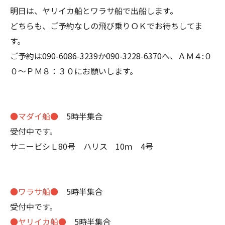
明日は、ヤリイカ船とワラサ船で出船します。
どちらも、ご予約なしの飛び乗りＯＫでお待ちしてま
す。
ご予約は090-6086-3239か090-3228-6370へ、ＡＭ４:０
０～ＰＭ８：３０にお願いします。
●マダイ船●
5時半集合
受付中です。
サニービシＬ80号 ハリス 10ｍ 4号
●ワラサ船●
5時半集合
受付中です。
●ヤリイカ船●
5時半集合