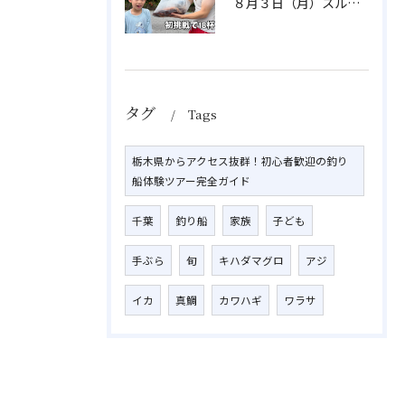
８月３日（月）スルメイカ
タグ
Tags
栃木県からアクセス抜群！初心者歓迎の釣り
船体験ツアー完全ガイド
千葉
釣り船
家族
子ども
手ぶら
旬
キハダマグロ
アジ
イカ
真鯛
カワハギ
ワラサ