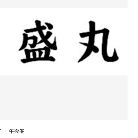
て
午後船