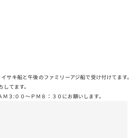
・イサキ船と午後のファミリーアジ船で受け付けてます。
ちしてます。
6370へ、ＡＭ３:００～ＰＭ８：３０にお願いします。