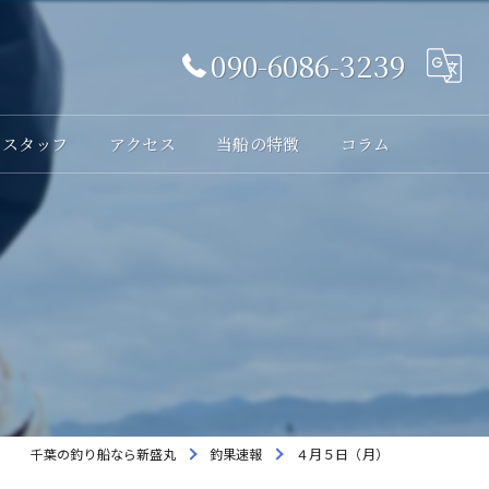
090-6086-3239
スタッフ
アクセス
当船の特徴
コラム
体験
レンタル
貸切
海釣り
初心者
千葉の釣り船なら新盛丸
釣果速報
４月５日（月）