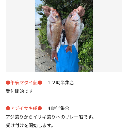
●午後マダイ船●
１２時半集合
受付開始です。
●アジイサキ船●
４時半集合
アジ釣りからイサキ釣りへのリレー船です。
受け付けを開始します。