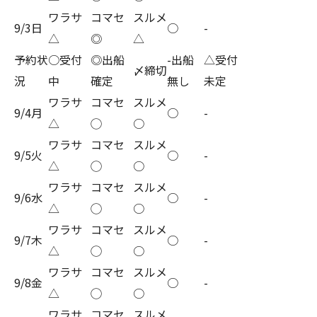
ワラサ
コマセ
スルメ
9/3日
○
-
△
◎
△
予約状
○受付
◎出船
-出船
△受付
〆締切
況
中
確定
無し
未定
ワラサ
コマセ
スルメ
9/4月
○
-
△
◯
○
ワラサ
コマセ
スルメ
9/5火
○
-
△
◯
○
ワラサ
コマセ
スルメ
9/6水
○
-
△
◯
○
ワラサ
コマセ
スルメ
9/7木
○
-
△
◯
○
ワラサ
コマセ
スルメ
9/8金
○
-
△
◯
○
ワラサ
コマセ
スルメ