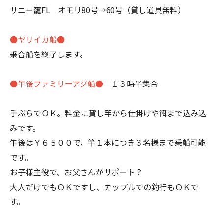
サニー籠FL オモリ80号→60号（貸し道具無料）
●ヤリイカ船●
乗合船を終了します。
●午後ファミリーアジ船●
１３時半集合
手ぶらでＯＫ。料金に貸し竿から仕掛けや餌まで込み込
みです。
午後は￥６５００で、竿１本につき３名様まで乗船可能
です。
お子様主役で、お父さんがサポート？
大人だけでもＯＫですし、カップルでの釣行もＯＫで
す。