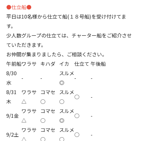
●仕立船●
平日は10名様から仕立て船(１８号船)を受け付けてま
す。
少人数グループの仕立ては、チャーター船をご紹介させ
ていただきます。
お仲間が集まりましたら、ご相談ください。
午前船
ワラサ
キハダ
イカ
仕立て
午後船
8/30
スルメ
-
-
-
-
水
◎
8/31
ワラサ
コマセ
スルメ
○
-
木
△
○
○
ワラサ
コマセ
スルメ
9/1金
○
-
△
○
◎
ワラサ
コマセ
スルメ
9/2土
○
-
△
○
○