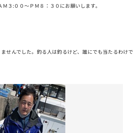
6370へ、ＡＭ３:００～ＰＭ８：３０にお願いします。
りませんでした。釣る人は釣るけど、誰にでも当たるわけ