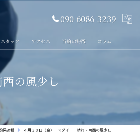
090-6086-3239
スタッフ
アクセス
当船の特徴
コラム
体験
南西の風少し
レンタル
貸切
海釣り
初心者
釣果速報
４月３０日（金） マダイ 晴れ・南西の風少し