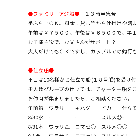
●ファミリーアジ船●
１３時半集合
手ぶらでＯＫ。料金に貸し竿から仕掛けや餌
午前は￥７５００、午後は￥６５００で、竿
お子様主役で、お父さんがサポート？
大人だけでもＯＫですし、カップルでの釣行
●仕立船●
平日は10名様から仕立て船(１８号船)を受け
少人数グループの仕立ては、チャーター船を
お仲間が集まりましたら、ご相談ください。
午前船
ワラサ
キハダ
イカ
仕立
8/30水
-
-
スルメ◎
-
8/31木
ワラサ△
コマセ○
スルメ○
○