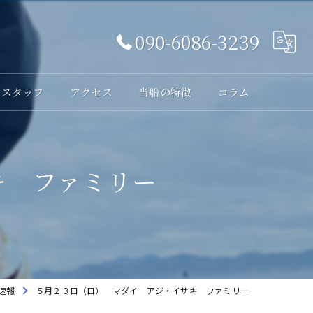
090-6086-3239
スタッフ
アクセス
当船の特徴
コラム
体験
キ ファミリー
レンタル
貸切
海釣り
初心者
速報
５月２３日（日） マダイ アジ・イサキ ファミリー