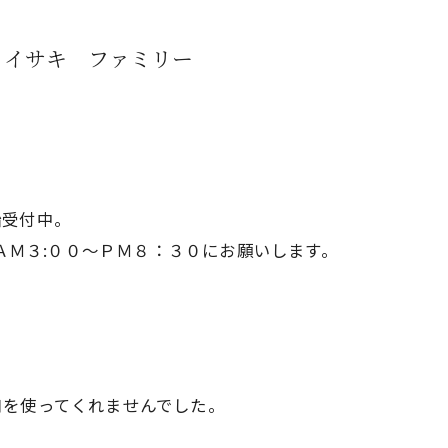
・イサキ ファミリー
船受付中。
6370へ、ＡＭ３:００～ＰＭ８：３０にお願いします。
口を使ってくれませんでした。