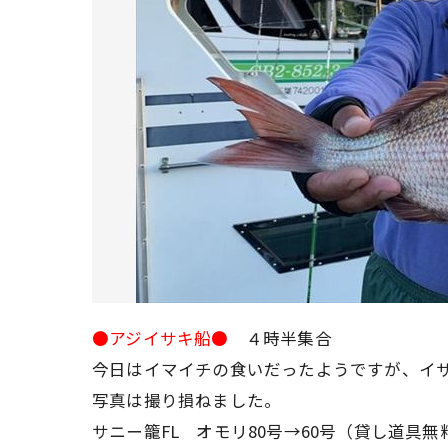
●アジイサキ船●
４時半集合
今日はイマイチの食いだったようですが、イ
写真は撮り損ねました。
サニー籠FL オモリ80号→60号（貸し道具無