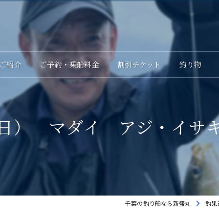
ご紹介
ご予約・乗船料金
割引チケット
釣り物
日） マダイ アジ・イサ
千葉の釣り船なら新盛丸
釣果