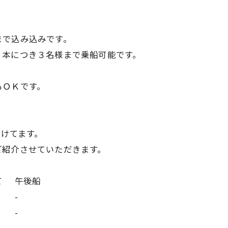
まで込み込みです。
１本につき３名様まで乗船可能です。
もＯＫです。
付けてます。
ご紹介させていただきます。
て
午後船
-
-