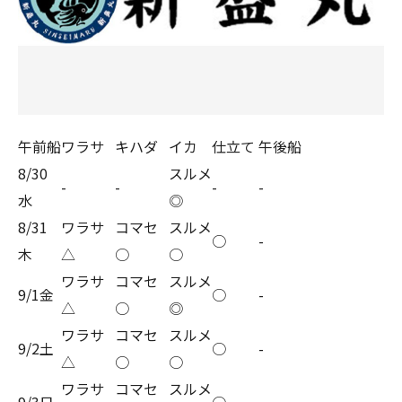
午前船
ワラサ
キハダ
イカ
仕立て
午後船
8/30
スルメ
-
-
-
-
水
◎
8/31
ワラサ
コマセ
スルメ
○
-
木
△
○
○
ワラサ
コマセ
スルメ
9/1金
○
-
△
○
◎
ワラサ
コマセ
スルメ
9/2土
○
-
△
○
○
ワラサ
コマセ
スルメ