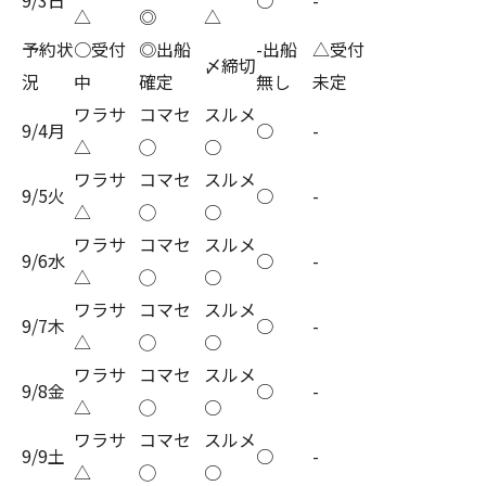
9/3日
○
-
△
◎
△
予約状
○受付
◎出船
-出船
△受付
〆締切
況
中
確定
無し
未定
ワラサ
コマセ
スルメ
9/4月
○
-
△
◯
○
ワラサ
コマセ
スルメ
9/5火
○
-
△
◯
○
ワラサ
コマセ
スルメ
9/6水
○
-
△
◯
○
ワラサ
コマセ
スルメ
9/7木
○
-
△
◯
○
ワラサ
コマセ
スルメ
9/8金
○
-
△
◯
○
ワラサ
コマセ
スルメ
9/9土
○
-
△
◯
○