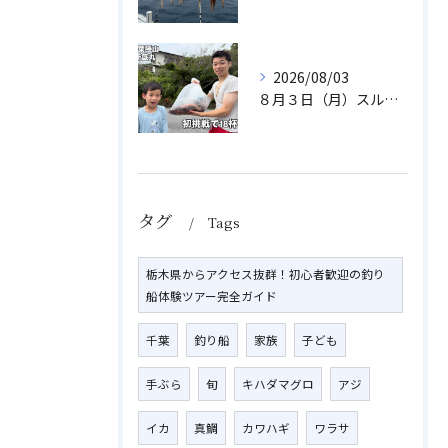
2026/08/03
８月３日（月）スルメイカ
タグ
Tags
栃木県からアクセス抜群！初心者歓迎の釣り
船体験ツアー完全ガイド
千葉
釣り船
家族
子ども
手ぶら
旬
キハダマグロ
アジ
イカ
真鯛
カワハギ
ワラサ