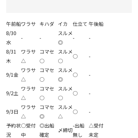
午前船
ワラサ
キハダ
イカ
仕立て
午後船
8/30
スルメ
-
-
-
-
水
◎
8/31
ワラサ
コマセ
スルメ
○
-
木
△
○
○
ワラサ
コマセ
スルメ
9/1金
○
-
△
○
◎
ワラサ
コマセ
スルメ
9/2土
○
-
△
○
○
ワラサ
コマセ
スルメ
9/3日
○
-
△
◎
△
予約状
○受付
◎出船
-出船
△受付
〆締切
況
中
確定
無し
未定