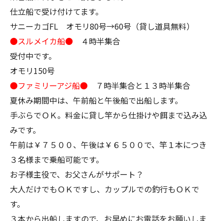
仕立船で受け付けてます。
サニーカゴFL オモリ80号→60号（貸し道具無料）
●スルメイカ船●
４時半集合
受付中です。
オモリ150号
●ファミリーアジ船●
７時半集合と１３時半集合
夏休み期間中は、午前船と午後船で出船します。
手ぶらでＯＫ。料金に貸し竿から仕掛けや餌まで込み込
みです。
午前は￥７５００、午後は￥６５００で、竿１本につき
３名様まで乗船可能です。
お子様主役で、お父さんがサポート？
大人だけでもＯＫですし、カップルでの釣行もＯＫで
す。
３本から出船しますので、お早めにお電話をお願いしま