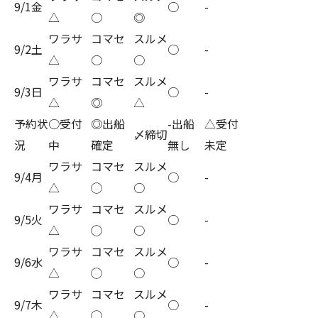
9/1金
○
-
△
○
◎
ワラサ
コマセ
スルメ
9/2土
○
-
△
○
○
ワラサ
コマセ
スルメ
9/3日
○
-
△
◎
△
予約状
○受付
◎出船
-出船
△受付
〆締切
況
中
確定
無し
未定
ワラサ
コマセ
スルメ
9/4月
○
-
△
◯
○
ワラサ
コマセ
スルメ
9/5火
○
-
△
◯
○
ワラサ
コマセ
スルメ
9/6水
○
-
△
◯
○
ワラサ
コマセ
スルメ
9/7木
○
-
△
◯
○