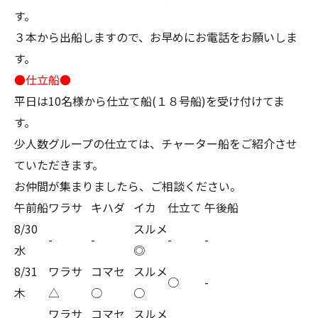
す。
３本から出船しますので、お早めにお電話をお願いしま
す。
●仕立船●
平日は10名様から仕立て船(１８号船)を受け付けてま
す。
少人数グループの仕立ては、チャーター船をご紹介させ
ていただきます。
お仲間が集まりましたら、ご相談ください。
午前船
ワラサ
キハダ
イカ
仕立て
午後船
8/30
スルメ
-
-
-
-
水
◎
8/31
ワラサ
コマセ
スルメ
○
-
木
△
○
○
ワラサ
コマセ
スルメ