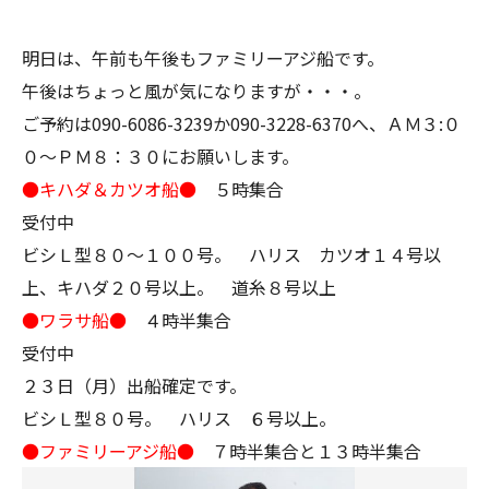
明日は、午前も午後もファミリーアジ船です。
午後はちょっと風が気になりますが・・・。
ご予約は090-6086-3239か090-3228-6370へ、ＡＭ３:０
０～ＰＭ８：３０にお願いします。
●キハダ＆カツオ船●
５時集合
受付中
ビシＬ型８０～１００号。 ハリス カツオ１４号以
上、キハダ２０号以上。 道糸８号以上
●ワラサ船●
４時半集合
受付中
２３日（月）出船確定です。
ビシＬ型８０号。 ハリス ６号以上。
●ファミリーアジ船●
７時半集合と１３時半集合