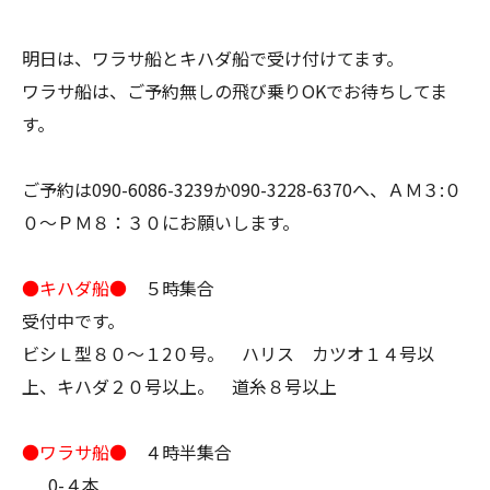
明日は、ワラサ船とキハダ船で受け付けてます。
ワラサ船は、ご予約無しの飛び乗りOKでお待ちしてま
す。
ご予約は090-6086-3239か090-3228-6370へ、ＡＭ３:０
０～ＰＭ８：３０にお願いします。
●キハダ船●
５時集合
受付中です。
ビシＬ型８０～１2０号。 ハリス カツオ１４号以
上、キハダ２０号以上。 道糸８号以上
●ワラサ船●
４時半集合
0-４本