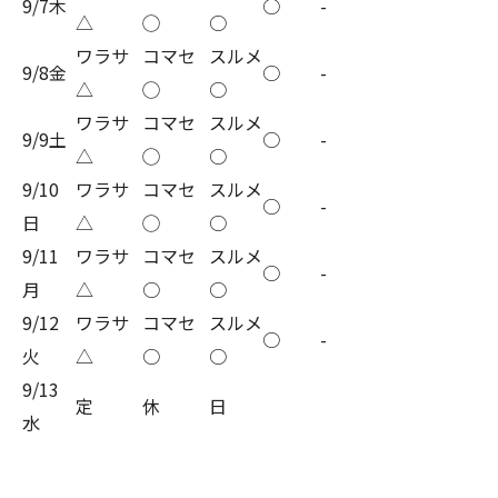
9/7木
○
-
△
◯
○
ワラサ
コマセ
スルメ
9/8金
○
-
△
◯
○
ワラサ
コマセ
スルメ
9/9土
○
-
△
◯
○
9/10
ワラサ
コマセ
スルメ
○
-
日
△
◯
○
9/11
ワラサ
コマセ
スルメ
○
-
月
△
○
○
9/12
ワラサ
コマセ
スルメ
○
-
火
△
○
○
9/13
定
休
日
水