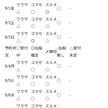
ワラサ
コマセ
スルメ
9/1金
○
-
△
○
◎
ワラサ
コマセ
スルメ
9/2土
○
-
△
○
○
ワラサ
コマセ
スルメ
9/3日
○
-
△
◎
△
予約状
○受付
◎出船
-出船
△受付
〆締切
況
中
確定
無し
未定
ワラサ
コマセ
スルメ
9/4月
○
-
△
◯
○
ワラサ
コマセ
スルメ
9/5火
○
-
△
◯
○
ワラサ
コマセ
スルメ
9/6水
○
-
△
◯
○
ワラサ
コマセ
スルメ