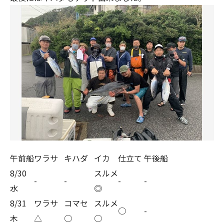
午前船
ワラサ
キハダ
イカ
仕立て
午後船
8/30
スルメ
-
-
-
-
水
◎
8/31
ワラサ
コマセ
スルメ
○
-
木
△
○
○