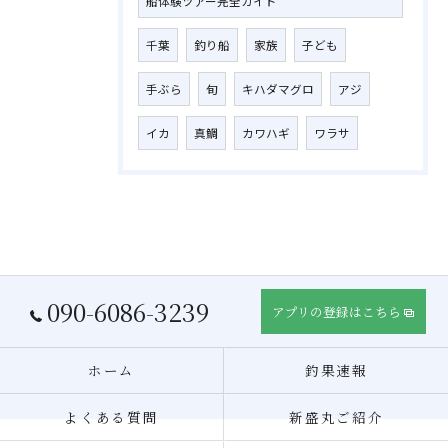
船体験ツアー完全ガイド
千葉
釣り船
家族
子ども
手ぶら
旬
キハダマグロ
アジ
イカ
真鯛
カワハギ
ワラサ
090-6086-3239
アプリの登録はこちら
ホーム
釣果速報
よくある質問
新盛丸ご紹介