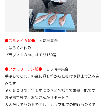
●スルメイカ船●
４時半集合
しばらくお休み
プラヅノ１８㎝、オモリ150号
●ファミリーアジ船●
１３時半集合
手ぶらでＯＫ。料金に貸し竿から仕掛けや餌まで込み込
みです。
￥６５００で、竿１本につき３名様まで乗船可能です。
お子様主役で、お父さんがサポート？
大人だけでもＯＫですし、カップルでの釣行もＯＫで