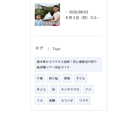
2026/08/03
８月３日（月）スルメイカ
タグ
Tags
栃木県からアクセス抜群！初心者歓迎の釣り
船体験ツアー完全ガイド
千葉
釣り船
家族
子ども
手ぶら
旬
キハダマグロ
アジ
イカ
真鯛
カワハギ
ワラサ