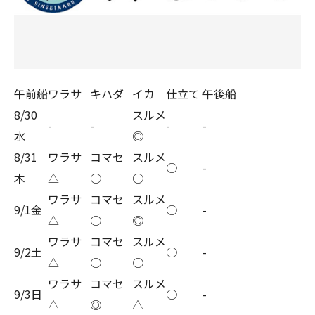
午前船
ワラサ
キハダ
イカ
仕立て
午後船
8/30
スルメ
-
-
-
-
水
◎
8/31
ワラサ
コマセ
スルメ
○
-
木
△
○
○
ワラサ
コマセ
スルメ
9/1金
○
-
△
○
◎
ワラサ
コマセ
スルメ
9/2土
○
-
△
○
○
ワラサ
コマセ
スルメ
9/3日
○
-
△
◎
△