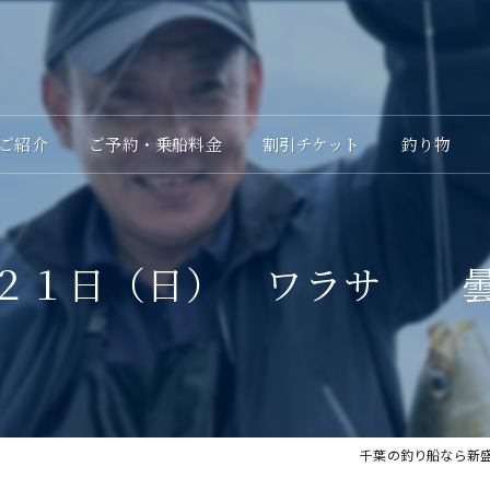
ご紹介
ご予約・乗船料金
割引チケット
釣り物
２１日（日） ワラサ 
千葉の釣り船なら新