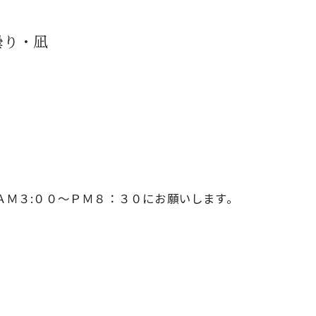
曇り・凪
。
6370へ、ＡＭ３:００～ＰＭ８：３０にお願いします。