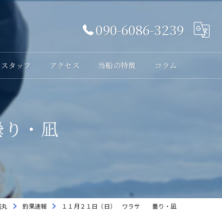
090-6086-3239
スタッフ
アクセス
当船の特徴
コラム
体験
曇り・凪
レンタル
貸切
海釣り
初心者
盛丸
釣果速報
１１月２１日（日） ワラサ 曇り・凪