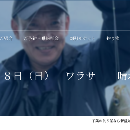
ご紹介
ご予約・乗船料金
割引チケット
釣り物
２８日（日） ワラサ 晴
千葉の釣り船なら新盛