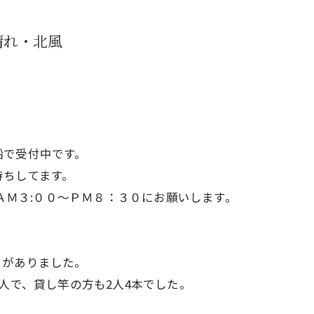
晴れ・北風
船で受付中です。
待ちしてます。
6370へ、ＡＭ３:００～ＰＭ８：３０にお願いします。
りがありました。
人で、貸し竿の方も2人4本でした。