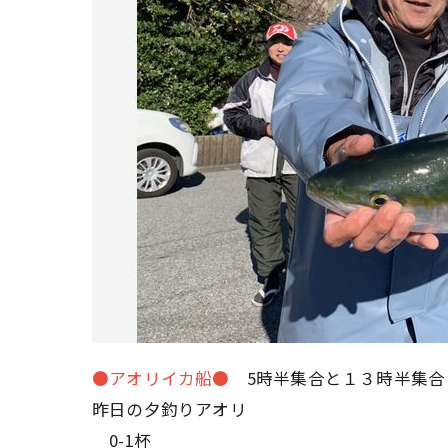
●アオリイカ船●
5時半集合と１３時半集合
昨日の夕釣りアオリ
0-1杯