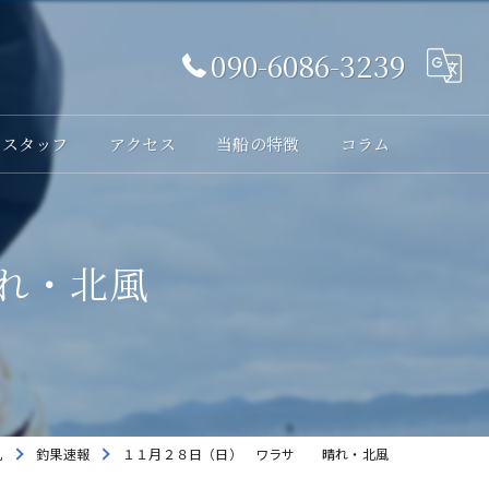
090-6086-3239
スタッフ
アクセス
当船の特徴
コラム
体験
れ・北風
レンタル
貸切
海釣り
初心者
丸
釣果速報
１１月２８日（日） ワラサ 晴れ・北風