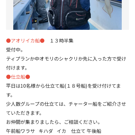
●アオリイカ船●
１３時半集
受付中。
ティプランか中オモリのシャクリか先に入った方で受け
付けます。
●仕立船●
平日は10名様から仕立て船(１８号船)を受け付けてま
す。
少人数グループの仕立ては、チャーター船をご紹介させ
ていただきます。
お仲間が集まりましたら、ご相談ください。
午前船
ワラサ
キハダ
イカ
仕立て
午後船