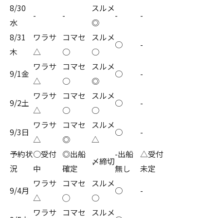
8/30
スルメ
-
-
-
-
水
◎
8/31
ワラサ
コマセ
スルメ
○
-
木
△
○
○
ワラサ
コマセ
スルメ
9/1金
○
-
△
○
◎
ワラサ
コマセ
スルメ
9/2土
○
-
△
○
○
ワラサ
コマセ
スルメ
9/3日
○
-
△
◎
△
予約状
○受付
◎出船
-出船
△受付
〆締切
況
中
確定
無し
未定
ワラサ
コマセ
スルメ
9/4月
○
-
△
◯
○
ワラサ
コマセ
スルメ