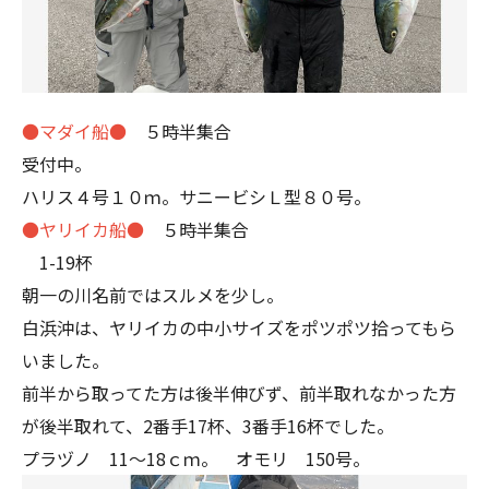
●マダイ船●
５時半集合
受付中。
ハリス４号１０ｍ。サニービシＬ型８０号。
●ヤリイカ船●
５時半集合
1-19杯
朝一の川名前ではスルメを少し。
白浜沖は、ヤリイカの中小サイズをポツポツ拾ってもら
いました。
前半から取ってた方は後半伸びず、前半取れなかった方
が後半取れて、2番手17杯、3番手16杯でした。
プラヅノ 11～18ｃｍ。 オモリ 150号。