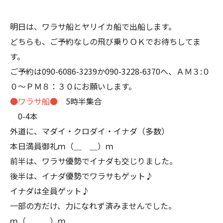
明日は、ワラサ船とヤリイカ船で出船します。
どちらも、ご予約なしの飛び乗りＯＫでお待ちしてま
す。
ご予約は090-6086-3239か090-3228-6370へ、ＡＭ３:０
０～ＰＭ８：３０にお願いします。
●ワラサ船●
5時半集合
0-4本
外道に、マダイ・クロダイ・イナダ（多数）
本日満員御礼ｍ（＿ ＿）ｍ
前半は、ワラサ優勢でイナダも交じりました。
後半は、イナダ優勢でワラサもゲット♪
イナダは全員ゲット♪
一部の方だけ、力になれず済みませんでした。
ｍ（＿ ＿）ｍ