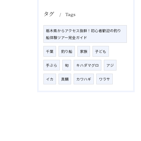
タグ
Tags
栃木県からアクセス抜群！初心者歓迎の釣り
船体験ツアー完全ガイド
千葉
釣り船
家族
子ども
手ぶら
旬
キハダマグロ
アジ
イカ
真鯛
カワハギ
ワラサ