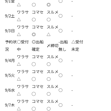
9/1金
○
-
△
○
◎
ワラサ
コマセ
スルメ
9/2土
○
-
△
○
○
ワラサ
コマセ
スルメ
9/3日
○
-
△
◎
△
予約状
○受付
◎出船
-出船
△受付
〆締切
況
中
確定
無し
未定
ワラサ
コマセ
スルメ
9/4月
○
-
△
◯
○
ワラサ
コマセ
スルメ
9/5火
○
-
△
◯
○
ワラサ
コマセ
スルメ
9/6水
○
-
△
◯
○
ワラサ
コマセ
スルメ
9/7木
○
-
△
◯
○