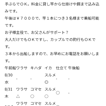
手ぶらでＯＫ。料金に貸し竿から仕掛けや餌まで込み込
みです。
午後は￥７０００で、竿１本につき３名様まで乗船可能
です。
お子様主役で、お父さんがサポート？
大人だけでもＯＫですし、カップルでの釣行もＯＫで
す。
３本から出船しますので、お早めにお電話をお願いしま
す。
午前船
ワラサ
キハダ
イカ
仕立て
午後船
8/30
スルメ
-
-
-
-
水
◎
8/31
ワラサ
コマセ
スルメ
○
-
木
△
○
○
ワラサ
コマセ
スルメ