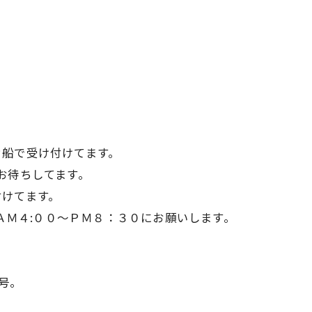
カ船で受け付けてます。
お待ちしてます。
付けてます。
6370へ、ＡＭ４:００～ＰＭ８：３０にお願いします。
号。