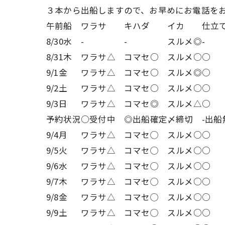
３本から出船しますので、お早めにお電話を
午前船
ワラサ
キハダ
イカ
仕立
8/30水
-
-
スルメ◎
-
8/31木
ワラサ△
コマセ○
スルメ○
○
9/1金
ワラサ△
コマセ○
スルメ◎
○
9/2土
ワラサ△
コマセ○
スルメ○
○
9/3日
ワラサ△
コマセ◎
スルメ△
○
予約状況
○受付中
◎出船確定
〆締切
-出船
9/4月
ワラサ△
コマセ◯
スルメ○
○
9/5火
ワラサ△
コマセ◯
スルメ○
○
9/6水
ワラサ△
コマセ◯
スルメ○
○
9/7木
ワラサ△
コマセ◯
スルメ○
○
9/8金
ワラサ△
コマセ◯
スルメ○
○
9/9土
ワラサ△
コマセ◯
スルメ○
○