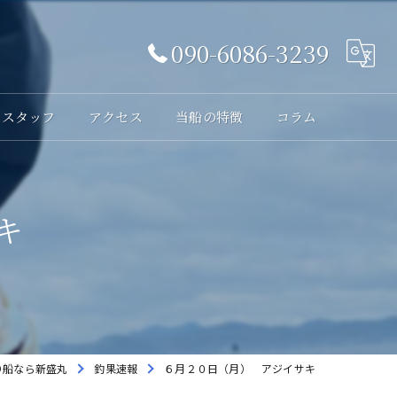
090-6086-3239
スタッフ
アクセス
当船の特徴
コラム
体験
キ
レンタル
貸切
海釣り
初心者
り船なら新盛丸
釣果速報
６月２０日（月） アジイサキ