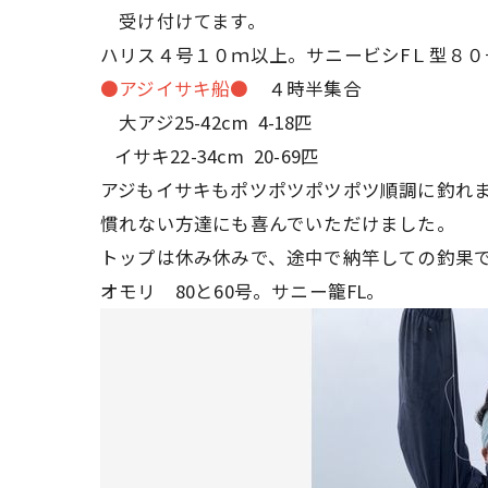
受け付けてます。
ハリス４号１０ｍ以上。サニービシFＬ型８０
●アジイサキ船●
４時半集合
大アジ25-42cm 4-18匹
イサキ22-34cm 20-69匹
アジもイサキもポツポツポツポツ順調に釣れ
慣れない方達にも喜んでいただけました。
トップは休み休みで、途中で納竿しての釣果
オモリ 80と60号。サニー籠FL。