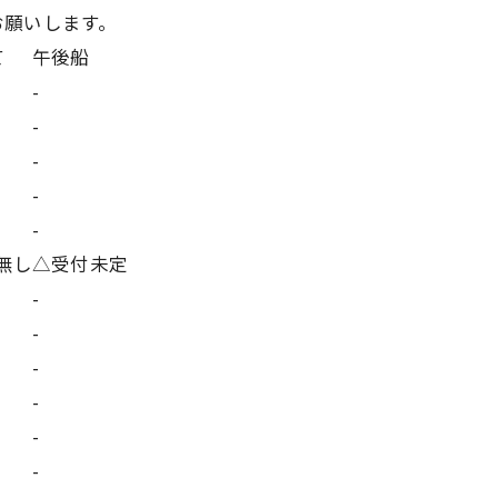
お願いします。
て
午後船
-
-
-
-
-
無し
△受付未定
-
-
-
-
-
-