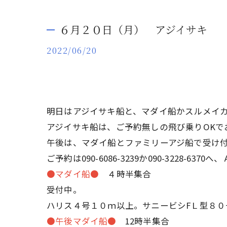
６月２０日（月） アジイサキ
2022/06/20
明日はアジイサキ船と、マダイ船かスルメイ
アジイサキ船は、ご予約無しの飛び乗りOKで
午後は、マダイ船とファミリーアジ船で受け
ご予約は090-6086-3239か090-3228-
●マダイ船●
４時半集合
受付中。
ハリス４号１０ｍ以上。サニービシFＬ型８０
●午後マダイ船●
12時半集合