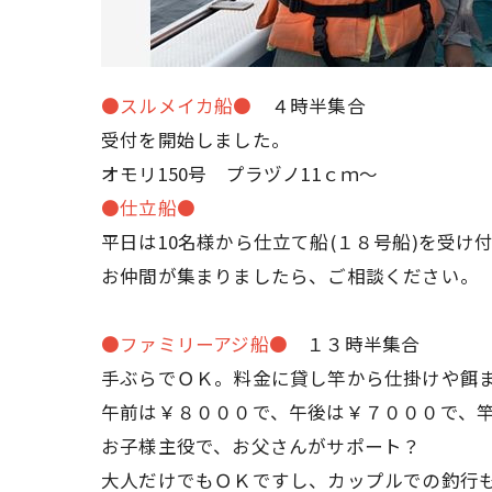
●スルメイカ船●
４時半集合
受付を開始しました。
オモリ150号 プラヅノ11ｃｍ～
●仕立船●
平日は10名様から仕立て船(１８号船)を受け
お仲間が集まりましたら、ご相談ください。
●ファミリーアジ船●
１３時半集合
手ぶらでＯＫ。料金に貸し竿から仕掛けや餌
午前は￥８０００で、午後は￥７０００で、
お子様主役で、お父さんがサポート？
大人だけでもＯＫですし、カップルでの釣行