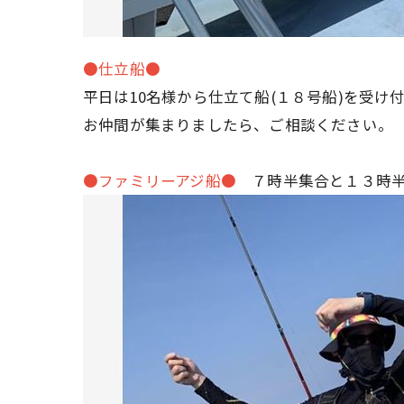
●仕立船●
平日は10名様から仕立て船(１８号船)を受け
お仲間が集まりましたら、ご相談ください。
●ファミリーアジ船●
７時半集合と１３時