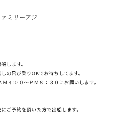
ァミリーアジ
出船します。
しの飛び乗りOKでお待ちしてます。
6370へ、ＡＭ４:００～ＰＭ８：３０にお願いします。
先にご予約を頂いた方で出船します。