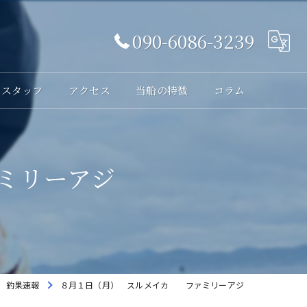
090-6086-3239
スタッフ
アクセス
当船の特徴
コラム
体験
ミリーアジ
レンタル
貸切
海釣り
初心者
釣果速報
８月１日（月） スルメイカ ファミリーアジ