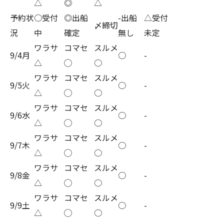
△
◎
△
予約状
○受付
◎出船
-出船
△受付
〆締切
況
中
確定
無し
未定
ワラサ
コマセ
スルメ
9/4月
○
-
△
◯
○
ワラサ
コマセ
スルメ
9/5火
○
-
△
◯
○
ワラサ
コマセ
スルメ
9/6水
○
-
△
◯
○
ワラサ
コマセ
スルメ
9/7木
○
-
△
◯
○
ワラサ
コマセ
スルメ
9/8金
○
-
△
◯
○
ワラサ
コマセ
スルメ
9/9土
○
-
△
◯
○