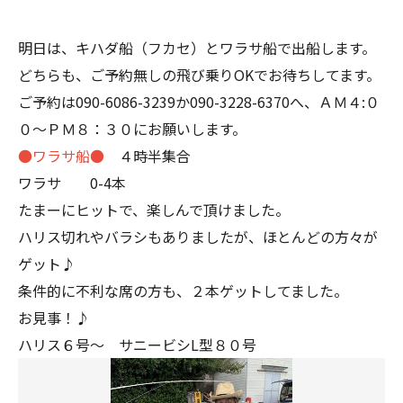
明日は、キハダ船（フカセ）とワラサ船で出船します。
どちらも、ご予約無しの飛び乗りOKでお待ちしてます。
ご予約は090-6086-3239か090-3228-6370へ、ＡＭ４:０
０～ＰＭ８：３０にお願いします。
●ワラサ船●
４時半集合
ワラサ 0-4本
たまーにヒットで、楽しんで頂けました。
ハリス切れやバラシもありましたが、ほとんどの方々が
ゲット♪
条件的に不利な席の方も、２本ゲットしてました。
お見事！♪
ハリス６号～ サニービシL型８０号