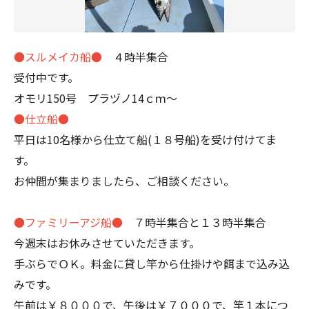
●スルメイカ船●
４時半集合
受付中です。
オモリ150号 プラヅノ14ｃｍ～
●仕立船●
平日は10名様から仕立て船(１８号船)を受け付けてま
す。
お仲間が集まりましたら、ご相談ください。
●ファミリーアジ船●
７時半集合と１３時半集合
今週末はお休みさせていただきます。
手ぶらでＯＫ。料金に貸し竿から仕掛けや餌まで込み込
みです。
午前は￥８０００で、午後は￥７０００で、竿１本につ