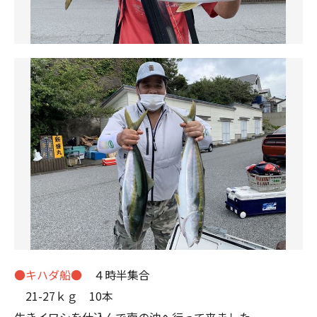
●キハダ船●
４時半集合
21-27ｋｇ 10本
生きイワシを仕込んで南の沖へ行って来ました。