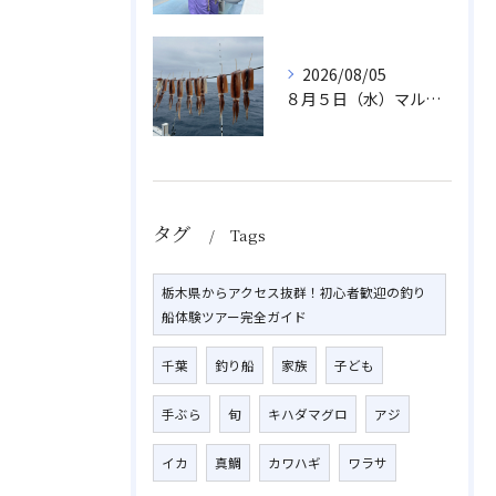
2026/08/05
８月５日（水）マルイカ
タグ
Tags
栃木県からアクセス抜群！初心者歓迎の釣り
船体験ツアー完全ガイド
千葉
釣り船
家族
子ども
手ぶら
旬
キハダマグロ
アジ
イカ
真鯛
カワハギ
ワラサ