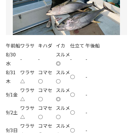
午前船
ワラサ
キハダ
イカ
仕立て
午後船
8/30
スルメ
-
-
-
-
水
◎
8/31
ワラサ
コマセ
スルメ
○
-
木
△
○
○
ワラサ
コマセ
スルメ
9/1金
○
-
△
○
◎
ワラサ
コマセ
スルメ
9/2土
○
-
△
○
○
ワラサ
コマセ
スルメ
9/3日
○
-