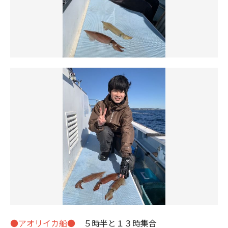
●アオリイカ船●
５時半と１３時集合