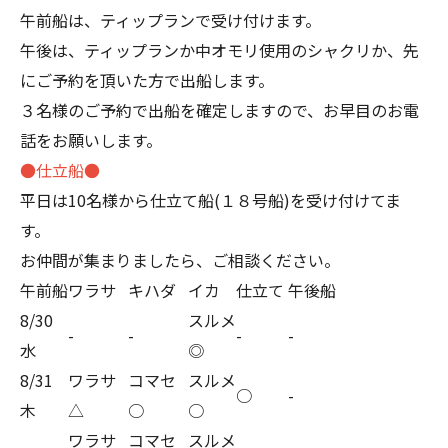
午前船は、ティップランで受け付けます。
午後は、ティップランか中オモリ使用のシャクリか、先
にご予約を頂いた方で出船します。
３名様のご予約で出船を確定しますので、お早目のお電
話をお願いします。
●仕立船●
平日は10名様から仕立て船(１８号船)を受け付けてま
す。
お仲間が集まりましたら、ご相談ください。
午前船
ワラサ
キハダ
イカ
仕立て
午後船
8/30
スルメ
-
-
-
-
水
◎
8/31
ワラサ
コマセ
スルメ
○
-
木
△
○
○
ワラサ
コマセ
スルメ