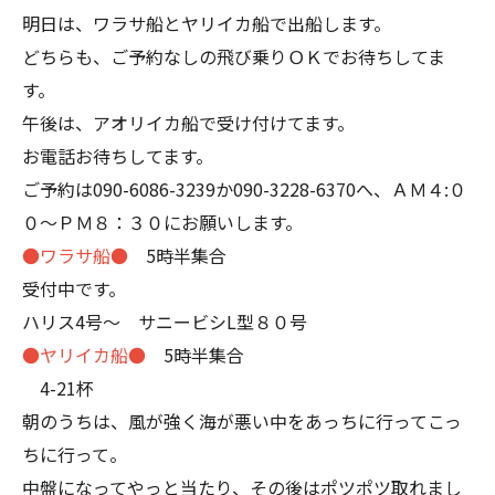
明日は、ワラサ船とヤリイカ船で出船します。
どちらも、ご予約なしの飛び乗りＯＫでお待ちしてま
す。
午後は、アオリイカ船で受け付けてます。
お電話お待ちしてます。
ご予約は090-6086-3239か090-3228-6370へ、ＡＭ４:０
０～ＰＭ８：３０にお願いします。
●ワラサ船●
5時半集合
受付中です。
ハリス4号～ サニービシL型８０号
●ヤリイカ船●
5時半集合
4-21杯
朝のうちは、風が強く海が悪い中をあっちに行ってこっ
ちに行って。
中盤になってやっと当たり、その後はポツポツ取れまし