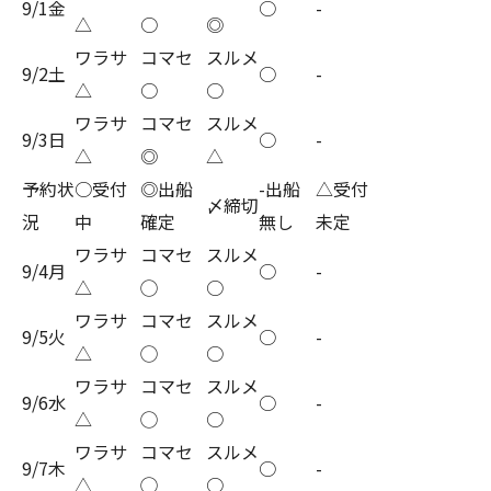
9/1金
○
-
△
○
◎
ワラサ
コマセ
スルメ
9/2土
○
-
△
○
○
ワラサ
コマセ
スルメ
9/3日
○
-
△
◎
△
予約状
○受付
◎出船
-出船
△受付
〆締切
況
中
確定
無し
未定
ワラサ
コマセ
スルメ
9/4月
○
-
△
◯
○
ワラサ
コマセ
スルメ
9/5火
○
-
△
◯
○
ワラサ
コマセ
スルメ
9/6水
○
-
△
◯
○
ワラサ
コマセ
スルメ
9/7木
○
-
△
◯
○