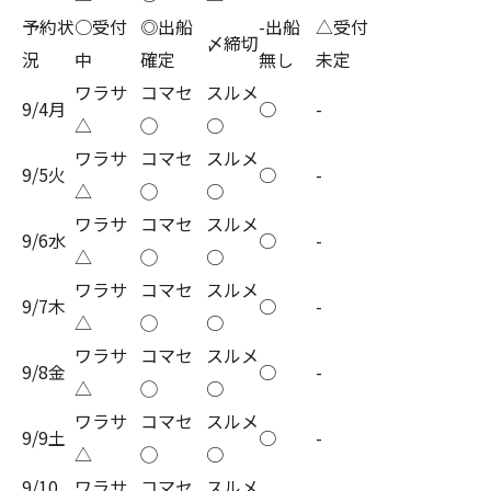
予約状
○受付
◎出船
-出船
△受付
〆締切
況
中
確定
無し
未定
ワラサ
コマセ
スルメ
9/4月
○
-
△
◯
○
ワラサ
コマセ
スルメ
9/5火
○
-
△
◯
○
ワラサ
コマセ
スルメ
9/6水
○
-
△
◯
○
ワラサ
コマセ
スルメ
9/7木
○
-
△
◯
○
ワラサ
コマセ
スルメ
9/8金
○
-
△
◯
○
ワラサ
コマセ
スルメ
9/9土
○
-
△
◯
○
9/10
ワラサ
コマセ
スルメ