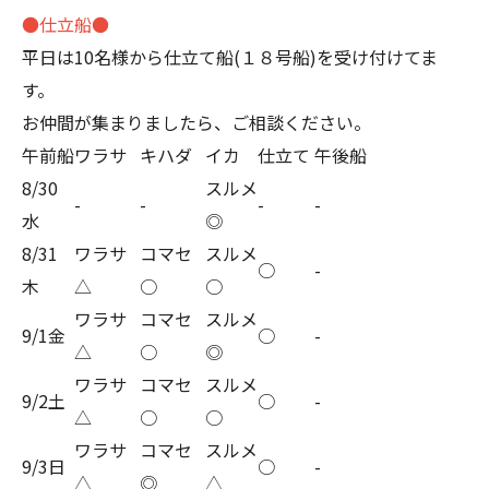
●仕立船●
平日は10名様から仕立て船(１８号船)を受け付けてま
す。
お仲間が集まりましたら、ご相談ください。
午前船
ワラサ
キハダ
イカ
仕立て
午後船
8/30
スルメ
-
-
-
-
水
◎
8/31
ワラサ
コマセ
スルメ
○
-
木
△
○
○
ワラサ
コマセ
スルメ
9/1金
○
-
△
○
◎
ワラサ
コマセ
スルメ
9/2土
○
-
△
○
○
ワラサ
コマセ
スルメ
9/3日
○
-
△
◎
△