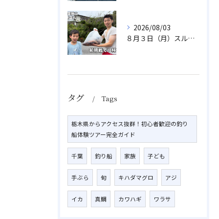
2026/08/03
８月３日（月）スルメイカ
タグ
Tags
栃木県からアクセス抜群！初心者歓迎の釣り
船体験ツアー完全ガイド
千葉
釣り船
家族
子ども
手ぶら
旬
キハダマグロ
アジ
イカ
真鯛
カワハギ
ワラサ