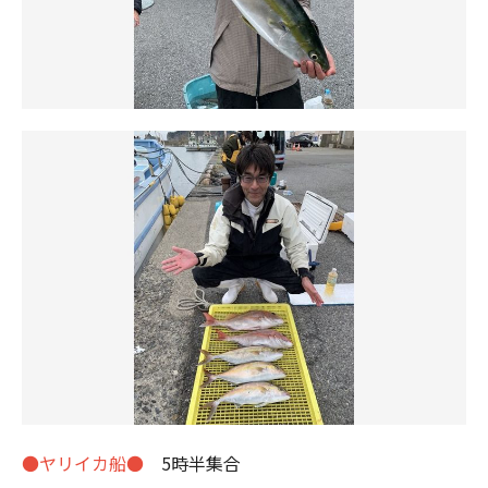
●ヤリイカ船●
5時半集合