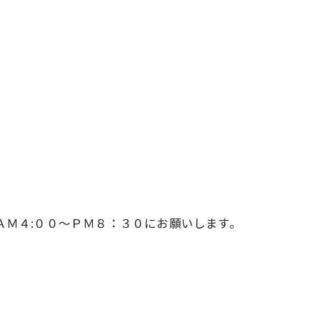
6370へ、ＡＭ４:００～ＰＭ８：３０にお願いします。