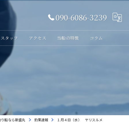
090-6086-3239
スタッフ
アクセス
当船の特徴
コラム
体験
メ
レンタル
貸切
海釣り
初心者
釣り船なら新盛丸
釣果速報
１月４日（水） ヤリスルメ