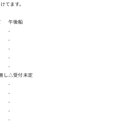
付けてます。
て
午後船
-
-
-
-
-
無し
△受付未定
-
-
-
-
-