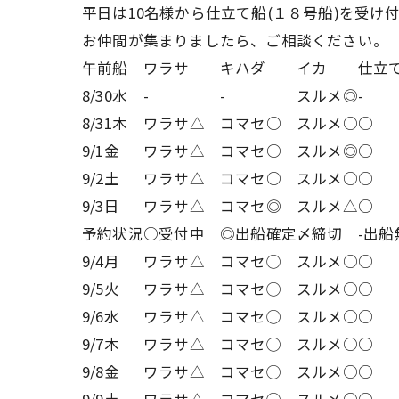
平日は10名様から仕立て船(１８号船)を受け
お仲間が集まりましたら、ご相談ください。
午前船
ワラサ
キハダ
イカ
仕立
8/30水
-
-
スルメ◎
-
8/31木
ワラサ△
コマセ○
スルメ○
○
9/1金
ワラサ△
コマセ○
スルメ◎
○
9/2土
ワラサ△
コマセ○
スルメ○
○
9/3日
ワラサ△
コマセ◎
スルメ△
○
予約状況
○受付中
◎出船確定
〆締切
-出船
9/4月
ワラサ△
コマセ◯
スルメ○
○
9/5火
ワラサ△
コマセ◯
スルメ○
○
9/6水
ワラサ△
コマセ◯
スルメ○
○
9/7木
ワラサ△
コマセ◯
スルメ○
○
9/8金
ワラサ△
コマセ◯
スルメ○
○