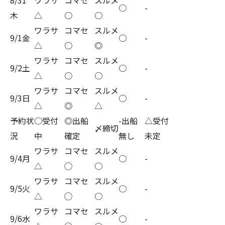
○
-
木
△
○
○
ワラサ
コマセ
スルメ
9/1金
○
-
△
○
◎
ワラサ
コマセ
スルメ
9/2土
○
-
△
○
○
ワラサ
コマセ
スルメ
9/3日
○
-
△
◎
△
予約状
○受付
◎出船
-出船
△受付
〆締切
況
中
確定
無し
未定
ワラサ
コマセ
スルメ
9/4月
○
-
△
◯
○
ワラサ
コマセ
スルメ
9/5火
○
-
△
◯
○
ワラサ
コマセ
スルメ
9/6水
○
-