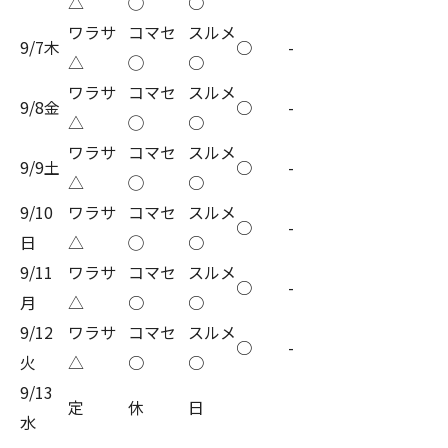
△
◯
○
ワラサ
コマセ
スルメ
9/7木
○
-
△
◯
○
ワラサ
コマセ
スルメ
9/8金
○
-
△
◯
○
ワラサ
コマセ
スルメ
9/9土
○
-
△
◯
○
9/10
ワラサ
コマセ
スルメ
○
-
日
△
◯
○
9/11
ワラサ
コマセ
スルメ
○
-
月
△
○
○
9/12
ワラサ
コマセ
スルメ
○
-
火
△
○
○
9/13
定
休
日
水