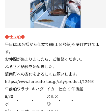
●仕立船●
平日は10名様から仕立て船(１８号船)を受け付けてま
す。
お仲間が集まりましたら、ご相談ください。
ふるさと納税を始めました。
鋸南町への寄付をよろしくお願いします。
https://www.furusato-tax.jp/city/product/12463
午前船
ワラサ
キハダ
イカ
仕立て
午後船
8/30
スルメ
-
-
-
-
水
◎
8/31
ワラサ
コマセ
スルメ