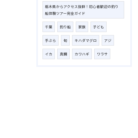
栃木県からアクセス抜群！初心者歓迎の釣り
船体験ツアー完全ガイド
千葉
釣り船
家族
子ども
手ぶら
旬
キハダマグロ
アジ
イカ
真鯛
カワハギ
ワラサ