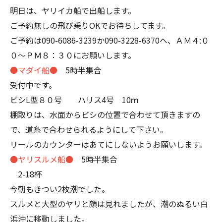
明日は、ヤリイカ船で出船します。
ご予約無しの飛び乗りOKでお待ちしてます。
ご予約は090-6086-3239か090-3228-6370へ、ＡＭ４:０
０～ＰＭ８：３０にお願いします。
●マダイ船●
5時半集合
受付中です。
ビシL型８０号 ハリス4号 10ｍ
棚取りは、水面からビシの位置で合わせて頂きますの
で、道糸で合わせられるようにして下さい。
リールのカウンターはあてにしないようお願いします。
●ヤリスルメ船●
5時半集合
2-18杯
今朝もきつい2枚潮でした。
スルメと大型のヤリと顔は見れましたが、潮のぬるい白
浜沖に移動しました。