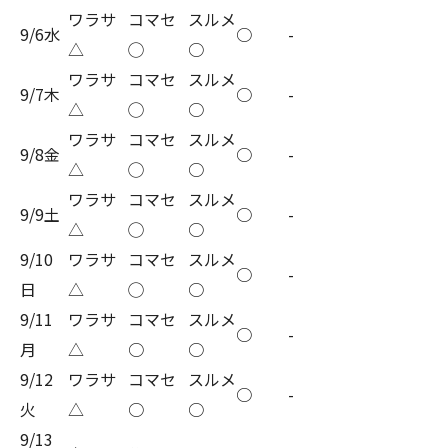
ワラサ
コマセ
スルメ
9/6水
○
-
△
◯
○
ワラサ
コマセ
スルメ
9/7木
○
-
△
◯
○
ワラサ
コマセ
スルメ
9/8金
○
-
△
◯
○
ワラサ
コマセ
スルメ
9/9土
○
-
△
◯
○
9/10
ワラサ
コマセ
スルメ
○
-
日
△
◯
○
9/11
ワラサ
コマセ
スルメ
○
-
月
△
○
○
9/12
ワラサ
コマセ
スルメ
○
-
火
△
○
○
9/13