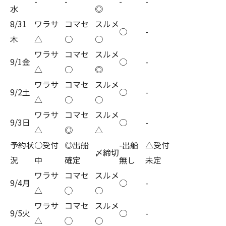
-
-
-
-
水
◎
8/31
ワラサ
コマセ
スルメ
○
-
木
△
○
○
ワラサ
コマセ
スルメ
9/1金
○
-
△
○
◎
ワラサ
コマセ
スルメ
9/2土
○
-
△
○
○
ワラサ
コマセ
スルメ
9/3日
○
-
△
◎
△
予約状
○受付
◎出船
-出船
△受付
〆締切
況
中
確定
無し
未定
ワラサ
コマセ
スルメ
9/4月
○
-
△
◯
○
ワラサ
コマセ
スルメ
9/5火
○
-
△
◯
○