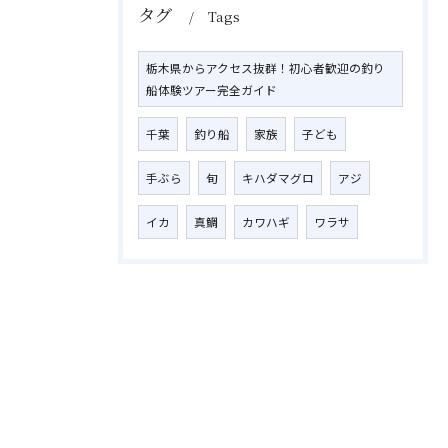
タグ
Tags
栃木県からアクセス抜群！初心者歓迎の釣り
船体験ツアー完全ガイド
千葉
釣り船
家族
子ども
手ぶら
旬
キハダマグロ
アジ
イカ
真鯛
カワハギ
ワラサ