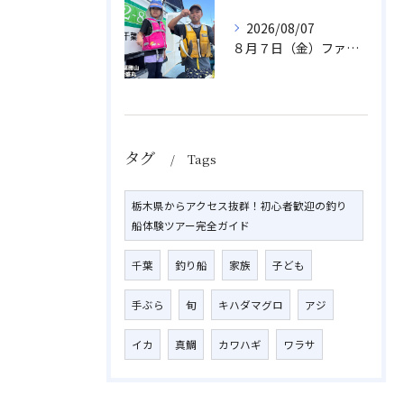
2026/08/07
８月７日（金）ファミリフィッシング
タグ
Tags
栃木県からアクセス抜群！初心者歓迎の釣り
船体験ツアー完全ガイド
千葉
釣り船
家族
子ども
手ぶら
旬
キハダマグロ
アジ
イカ
真鯛
カワハギ
ワラサ