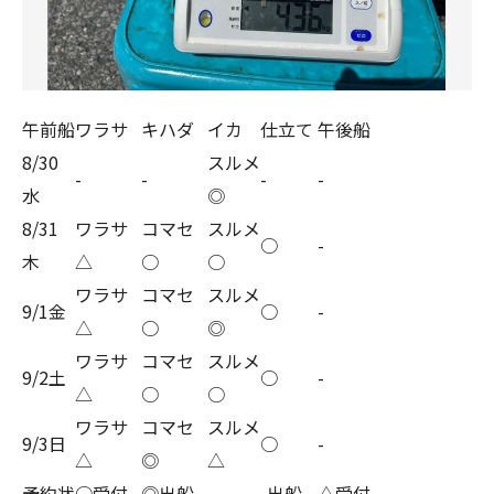
午前船
ワラサ
キハダ
イカ
仕立て
午後船
8/30
スルメ
-
-
-
-
水
◎
8/31
ワラサ
コマセ
スルメ
○
-
木
△
○
○
ワラサ
コマセ
スルメ
9/1金
○
-
△
○
◎
ワラサ
コマセ
スルメ
9/2土
○
-
△
○
○
ワラサ
コマセ
スルメ
9/3日
○
-
△
◎
△
予約状
○受付
◎出船
-出船
△受付