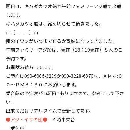
明日は、キハダカツオ船と午前ファミリーアジ船で出船
します。
キハダカツオ船は、締め切らせて頂きました。
ｍ（＿ ＿）ｍ
餌のイワシがいつまで有るか微妙になってきました。
午前ファミリーアジ船は、現在（18：10現在）５人のご
予約です。
お電話お待ちしてます。
ご予約は
090-6086-3239
か
090-3228-6370
へ、ＡＭ４:０
０～ＰＭ８：３０にお願いします。
乗合船の予定表が1番下にありますので、参考にして下さ
い。
出来るだけリアルタイムで更新してます。
●アジ・イサキ船●
４時半集合
受付中