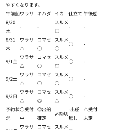
やすくなります。
午前船
ワラサ
キハダ
イカ
仕立て
午後船
8/30
スルメ
-
-
-
-
水
◎
8/31
ワラサ
コマセ
スルメ
○
-
木
△
○
○
ワラサ
コマセ
スルメ
9/1金
○
-
△
○
◎
ワラサ
コマセ
スルメ
9/2土
○
-
△
○
○
ワラサ
コマセ
スルメ
9/3日
○
-
△
◎
△
予約状
○受付
◎出船
-出船
△受付
〆締切
況
中
確定
無し
未定
ワラサ
コマセ
スルメ