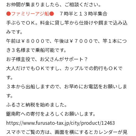
お仲間が集まりましたら、ご相談ください。
●ファミリーアジ船●
７時半と１３時半集合
手ぶらでＯＫ。料金に貸し竿から仕掛けや餌まで込み込
みです。
午前は￥８０００で、午後は￥７０００で、竿１本につ
き３名様まで乗船可能です。
お子様主役で、お父さんがサポート？
大人だけでもＯＫですし、カップルでの釣行もＯＫで
す。
３本から出船しますので、お早めにお電話をお願いしま
す。
ふるさと納税を始めました。
鋸南町への寄付をよろしくお願いします。
https://www.furusato-tax.jp/city/product/12463
スマホでご覧の方は、画面を横にするとカレンダーが見