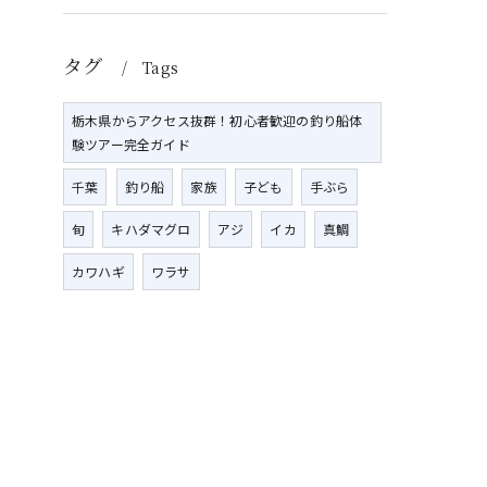
タグ
Tags
栃木県からアクセス抜群！初心者歓迎の釣り船体
験ツアー完全ガイド
千葉
釣り船
家族
子ども
手ぶら
旬
キハダマグロ
アジ
イカ
真鯛
カワハギ
ワラサ