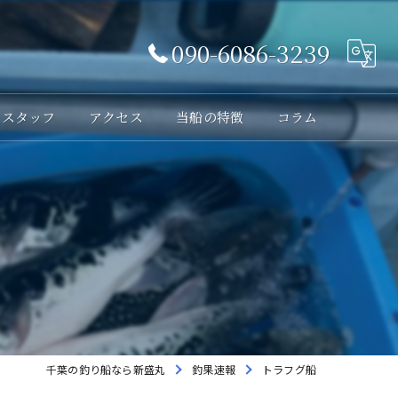
090-6086-3239
スタッフ
アクセス
当船の特徴
コラム
体験
レンタル
貸切
海釣り
初心者
千葉の釣り船なら新盛丸
釣果速報
トラフグ船