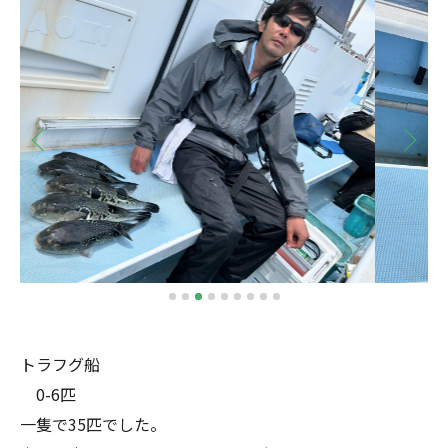
トラフグ船
0-6匹
一隻で35匹でした。