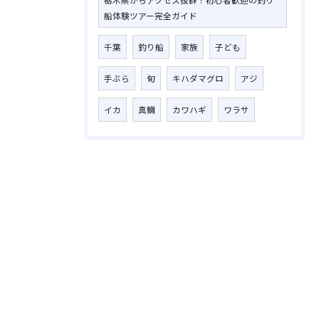
栃木県からアクセス抜群！初心者歓迎の釣り
船体験ツアー完全ガイド
千葉
釣り船
家族
子ども
手ぶら
旬
キハダマグロ
アジ
イカ
真鯛
カワハギ
ワラサ