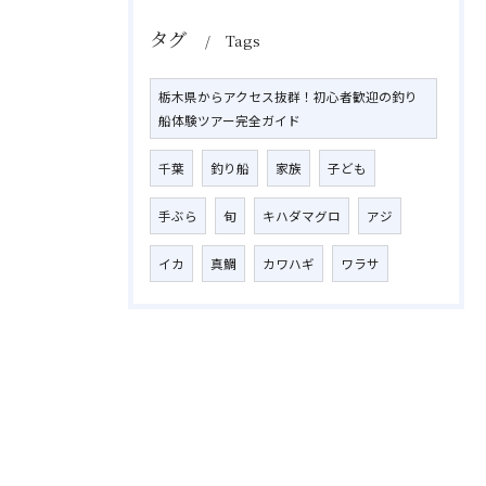
タグ
Tags
栃木県からアクセス抜群！初心者歓迎の釣り
船体験ツアー完全ガイド
千葉
釣り船
家族
子ども
手ぶら
旬
キハダマグロ
アジ
イカ
真鯛
カワハギ
ワラサ