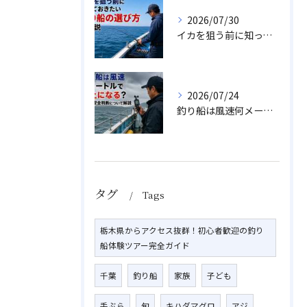
2026/07/30
イカを狙う前に知っておきたい釣り船の選び方を解説
2026/07/24
釣り船は風速何メートルで中止になる？目安や安全判断について解説
タグ
Tags
栃木県からアクセス抜群！初心者歓迎の釣り
船体験ツアー完全ガイド
千葉
釣り船
家族
子ども
手ぶら
旬
キハダマグロ
アジ