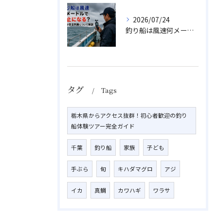
2026/07/24
釣り船は風速何メートルで中止になる？目安や安全判断について解説
タグ
Tags
栃木県からアクセス抜群！初心者歓迎の釣り
船体験ツアー完全ガイド
千葉
釣り船
家族
子ども
手ぶら
旬
キハダマグロ
アジ
イカ
真鯛
カワハギ
ワラサ