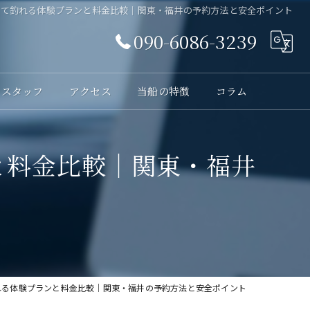
して釣れる体験プランと料金比較｜関東・福井の予約方法と安全ポイント
090-6086-3239
スタッフ
アクセス
当船の特徴
コラム
体験
と料金比較｜関東・福井
レンタル
貸切
海釣り
初心者
れる体験プランと料金比較｜関東・福井の予約方法と安全ポイント