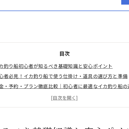
目次
カ釣り船初心者が知るべき基礎知識と安心ポイント
心者必見！イカ釣り船で使う仕掛け・道具の選び方と準備
金・予約・プラン徹底比較｜初心者に最適なイカ釣り船の
心者でも釣れる！イカ釣り船での釣り方と当日の流れ
判と実績で選ぶ！おすすめイカ釣り船の口コミ比較
くある質問（FAQ）｜イカ釣り船初心者の疑問を網羅的に
クセス