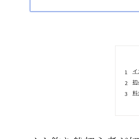
イ
初
料
初
評
よ
ア