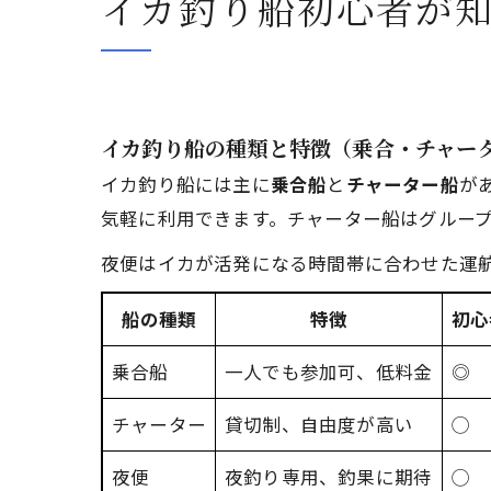
イカ釣り船初心者が
イカ釣り船の種類と特徴（乗合・チャー
イカ釣り船には主に
乗合船
と
チャーター船
が
気軽に利用できます。チャーター船はグルー
夜便はイカが活発になる時間帯に合わせた運
船の種類
特徴
初心
乗合船
一人でも参加可、低料金
◎
チャーター
貸切制、自由度が高い
◯
夜便
夜釣り専用、釣果に期待
◯